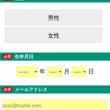
男性
女性
生年月日
年
月
日
メールアドレス