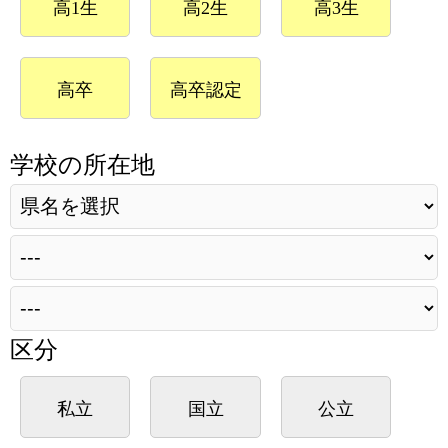
高1生
高2生
高3生
高卒
高卒認定
学校の所在地
区分
私立
国立
公立