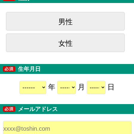
男性
女性
生年月日
年
月
日
メールアドレス