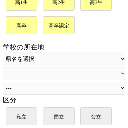
高1生
高2生
高3生
高卒
高卒認定
学校の所在地
区分
私立
国立
公立