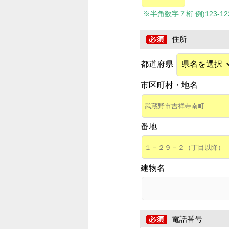
※半角数字７桁 例)123-1234
住所
都道府県
市区町村・地名
番地
建物名
電話番号