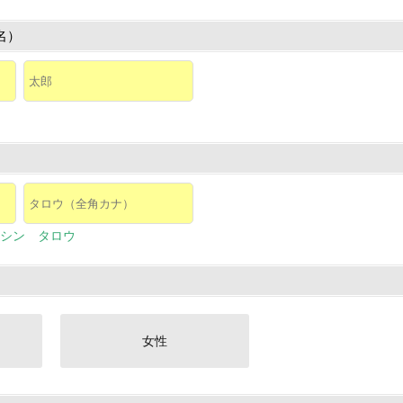
名）
シン タロウ
女性