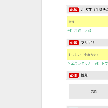
お名前（生徒氏
例）東進 太郎
フリガナ
※全角カタカナ 例）トウ
性別
男性