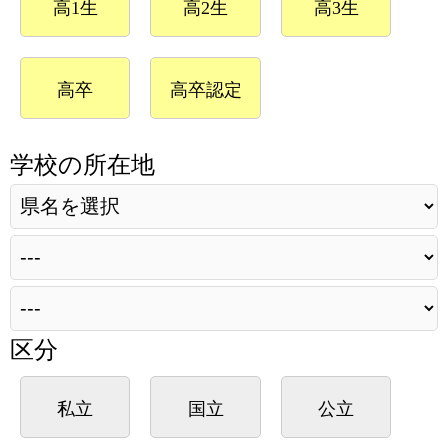
高1生
高2生
高3生
高卒
高卒認定
学校の所在地
区分
私立
国立
公立