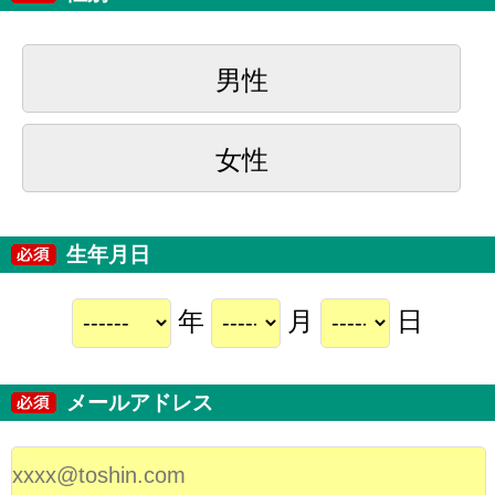
男性
女性
生年月日
年
月
日
メールアドレス