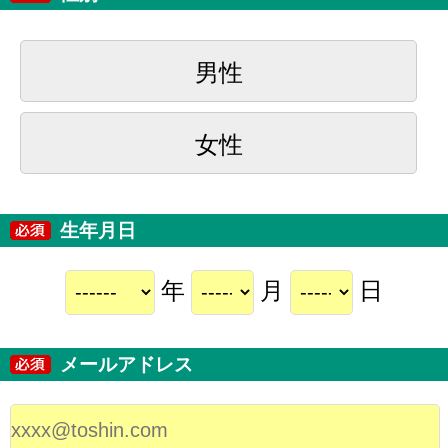
男性
女性
生年月日
年
月
日
メールアドレス