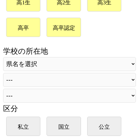
高1生
高2生
高3生
高卒
高卒認定
学校の所在地
区分
私立
国立
公立