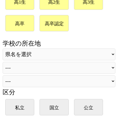
高1生
高2生
高3生
高卒
高卒認定
学校の所在地
区分
私立
国立
公立