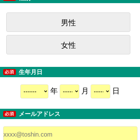
男性
女性
生年月日
年
月
日
メールアドレス