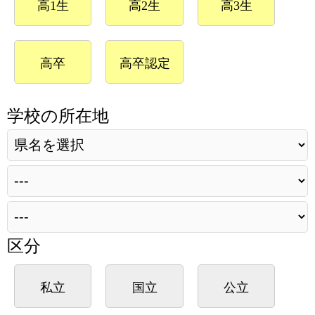
高1生
高2生
高3生
高卒
高卒認定
学校の所在地
区分
私立
国立
公立