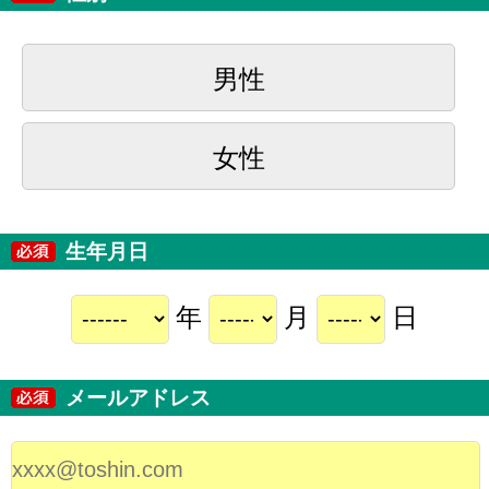
男性
女性
生年月日
年
月
日
メールアドレス