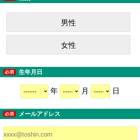
男性
女性
生年月日
年
月
日
メールアドレス