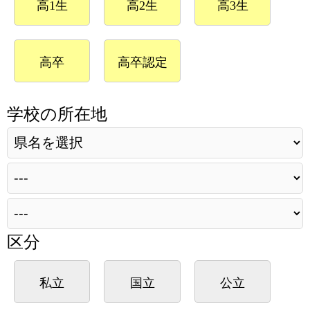
高1生
高2生
高3生
高卒
高卒認定
学校の所在地
区分
私立
国立
公立