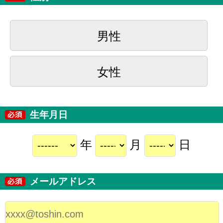
男性
女性
生年月日
年
月
日
メールアドレス