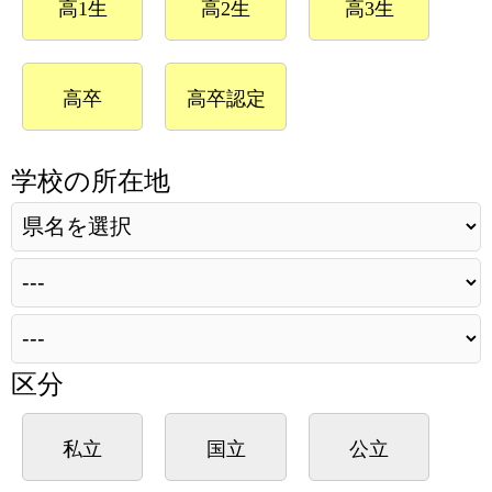
高1生
高2生
高3生
高卒
高卒認定
学校の所在地
区分
私立
国立
公立