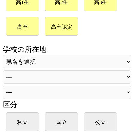
高1生
高2生
高3生
高卒
高卒認定
学校の所在地
区分
私立
国立
公立