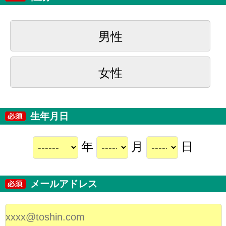
男性
女性
生年月日
年
月
日
メールアドレス