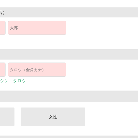
名）
シン タロウ
女性