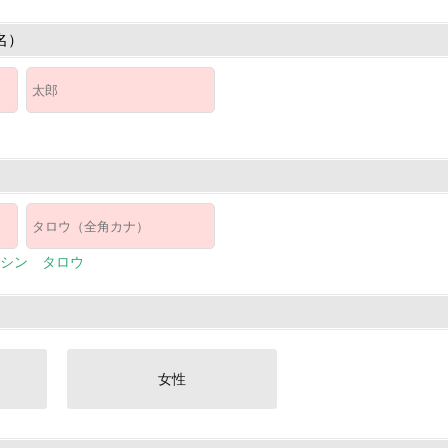
名）
シン タロウ
女性