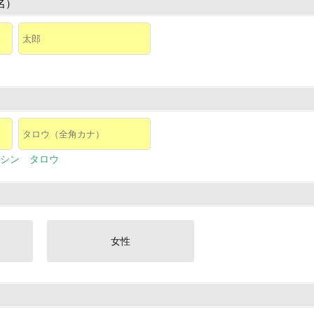
名）
シン タロウ
女性