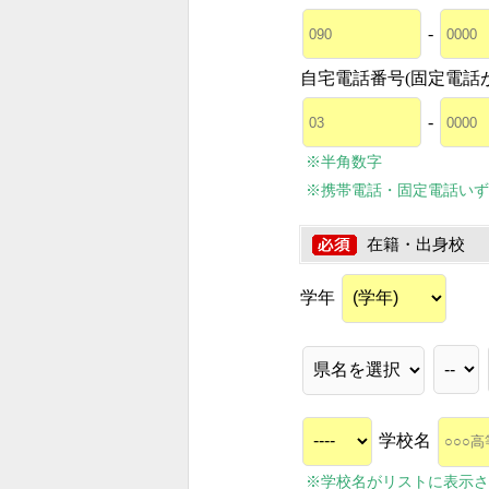
-
自宅電話番号(固定電話
-
※半角数字
※携帯電話・固定電話いず
在籍・出身校
学年
学校名
※学校名がリストに表示さ