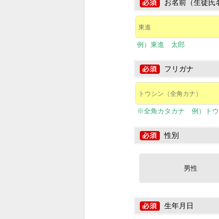
お名前（生徒氏
例）東進 太郎
フリガナ
※全角カタカナ 例）トウ
性別
男性
生年月日