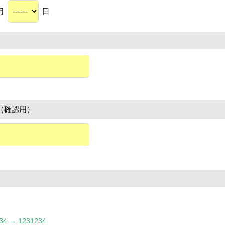
月
日
（確認用）
 → 1231234