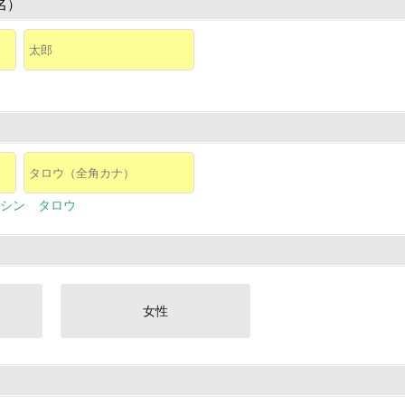
名）
シン タロウ
女性