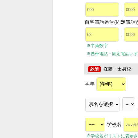
-
自宅電話番号(固定電話
-
※半角数字
※携帯電話・固定電話いず
在籍・出身校
学年
学校名
※学校名がリストに表示さ