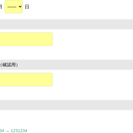
月
日
（確認用）
 → 1231234