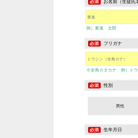
お名前（生徒氏
例）東進 太郎
フリガナ
※全角カタカナ 例）トウ
性別
男性
生年月日