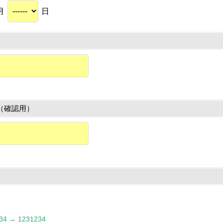
月
日
（確認用）
 → 1231234