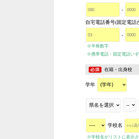
-
自宅電話番号(固定電話
-
※半角数字
※携帯電話・固定電話いず
在籍・出身校
学年
学校名
※学校名がリストに表示さ