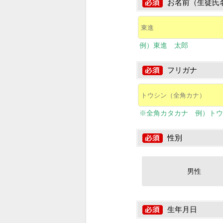
お名前（生徒氏
例）東進 太郎
フリガナ
※全角カタカナ 例）トウ
性別
男性
生年月日