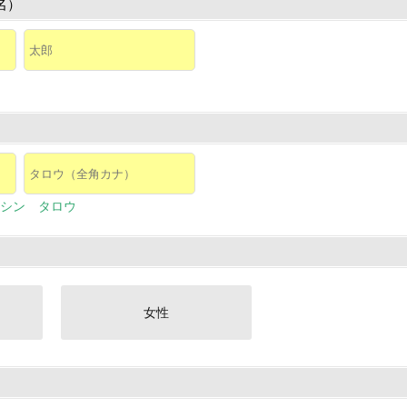
名）
シン タロウ
女性