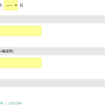
月
日
（確認用）
 → 1231234