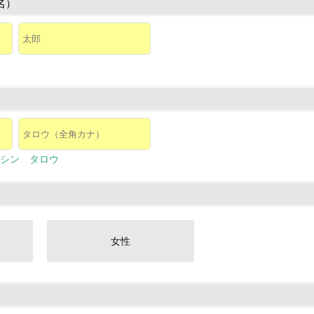
名）
シン タロウ
女性