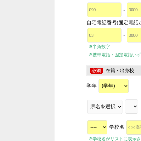
-
自宅電話番号(固定電話
-
※半角数字
※携帯電話・固定電話いず
在籍・出身校
学年
学校名
※学校名がリストに表示さ