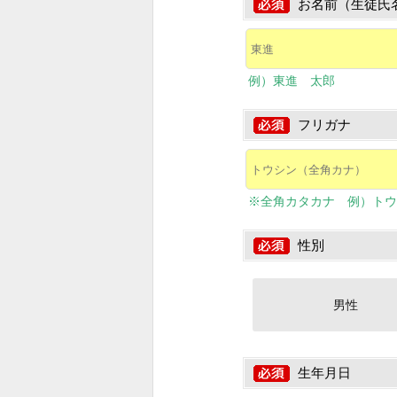
お名前（生徒氏
例）東進 太郎
フリガナ
※全角カタカナ 例）トウ
性別
男性
生年月日