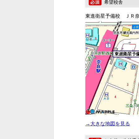
希望校舎
東進衛星予備校 ＪＲ
→大きな地図を見る