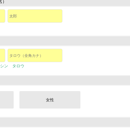
名）
シン タロウ
女性