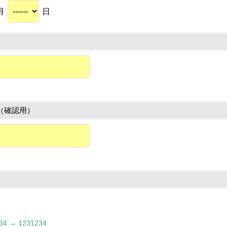
月
日
（確認用）
 → 1231234