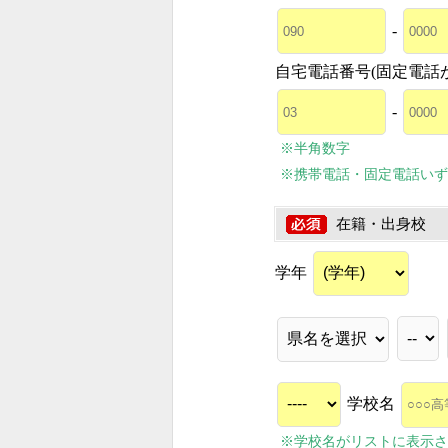
-
自宅電話番号(固定電話
-
※半角数字
※携帯電話・固定電話いず
在籍・出身校
学年
学校名
※学校名がリストに表示さ