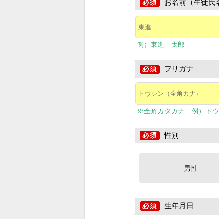
お名前（生徒氏
例）東進 太郎
フリガナ
※全角カタカナ 例）トウ
性別
男性
生年月日