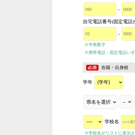
-
自宅電話番号(固定電話
-
※半角数字
※携帯電話・固定電話いず
在籍・出身校
学年
学校名
※学校名がリストに表示さ