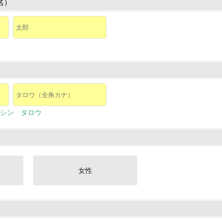
名）
シン タロウ
女性