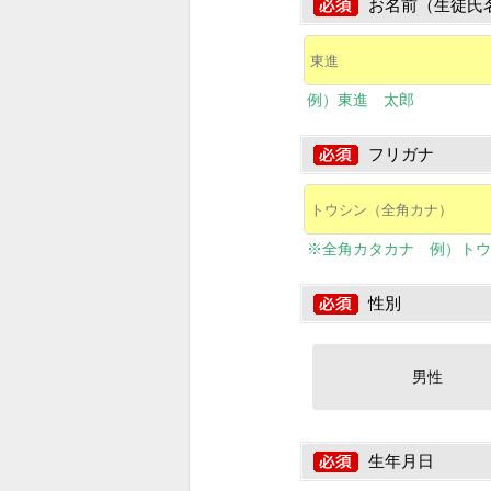
お名前（生徒氏
例）東進 太郎
フリガナ
※全角カタカナ 例）トウ
性別
男性
生年月日