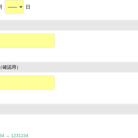
月
日
（確認用）
 → 1231234