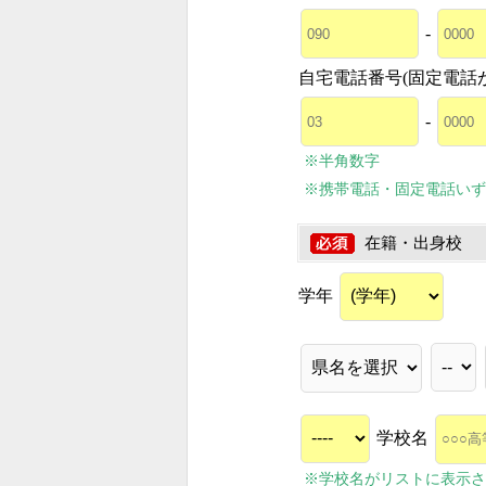
-
自宅電話番号(固定電話
-
※半角数字
※携帯電話・固定電話いず
在籍・出身校
学年
学校名
※学校名がリストに表示さ