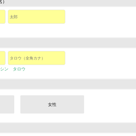
名）
シン タロウ
女性