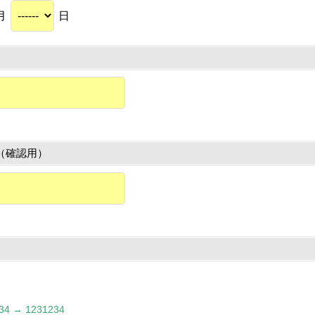
月
日
（確認用）
 → 1231234