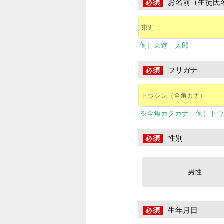
お名前（生徒氏
例）東進 太郎
フリガナ
※全角カタカナ 例）トウ
性別
男性
生年月日