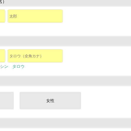
名）
シン タロウ
女性