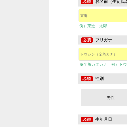
お名前（生徒氏
例）東進 太郎
フリガナ
※全角カタカナ 例）トウ
性別
男性
生年月日