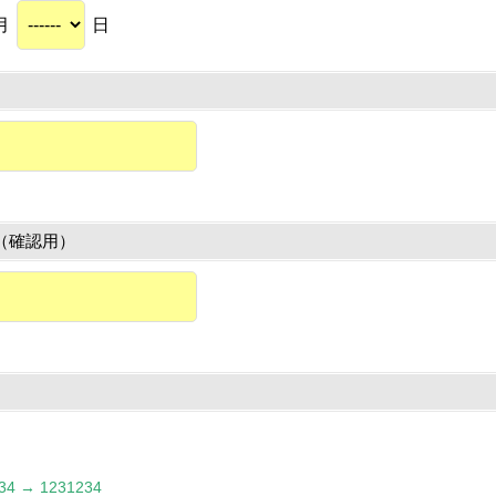
月
日
（確認用）
 → 1231234