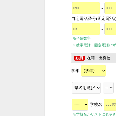
-
自宅電話番号(固定電話
-
※半角数字
※携帯電話・固定電話いず
在籍・出身校
学年
学校名
※学校名がリストに表示さ