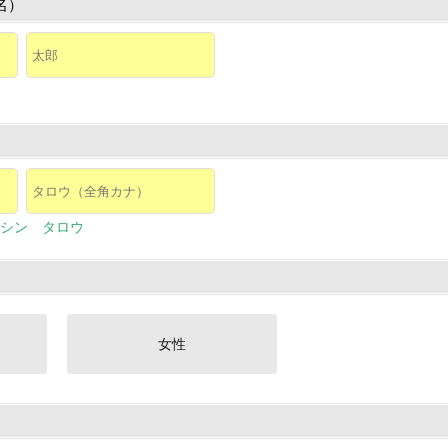
名）
シン タロウ
女性