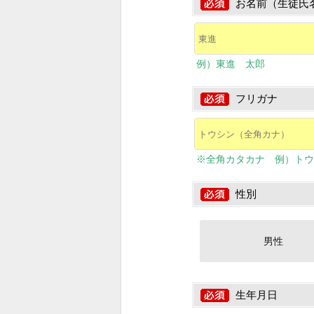
お名前（生徒氏
例）東進 太郎
フリガナ
※全角カタカナ 例）トウ
性別
男性
生年月日