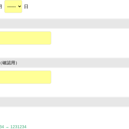
月
日
（確認用）
 → 1231234