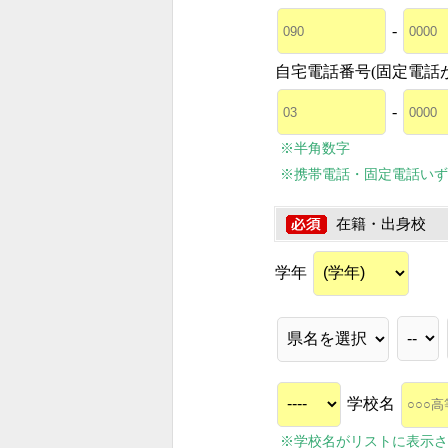
-
自宅電話番号(固定電話
-
※半角数字
※携帯電話・固定電話いず
在籍・出身校
学年
学校名
※学校名がリストに表示さ