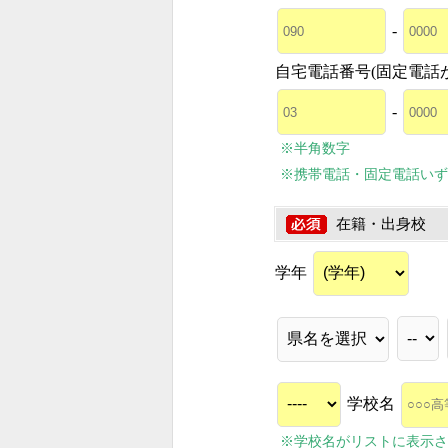
-
自宅電話番号(固定電話
-
※半角数字
※携帯電話・固定電話いず
在籍・出身校
学年
学校名
※学校名がリストに表示さ