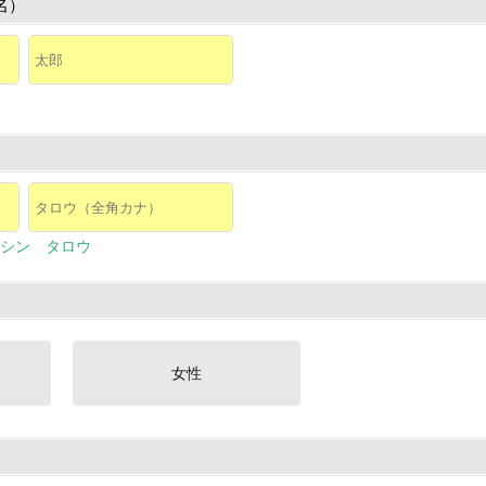
名）
シン タロウ
女性