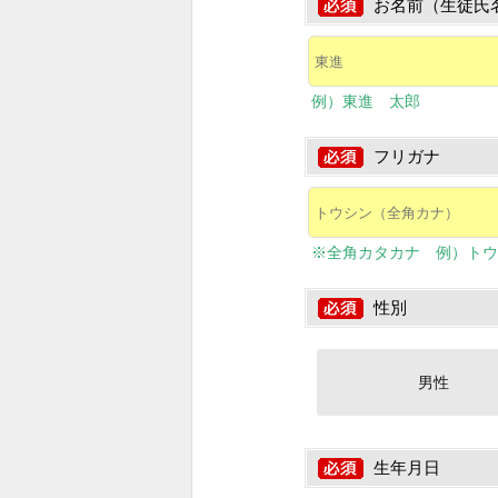
お名前（生徒氏
例）東進 太郎
フリガナ
※全角カタカナ 例）トウ
性別
男性
生年月日