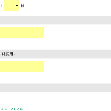
月
日
（確認用）
 → 1231234