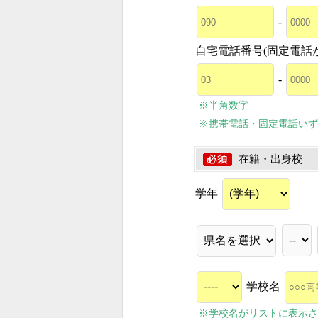
-
自宅電話番号(固定電話
-
※半角数字
※携帯電話・固定電話いず
在籍・出身校
学年
学校名
※学校名がリストに表示さ