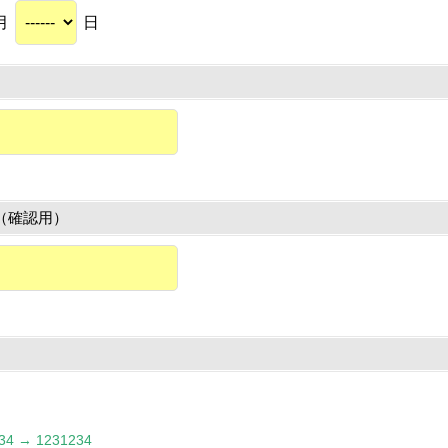
月
日
（確認用）
 → 1231234