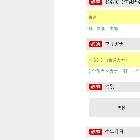
お名前（生徒氏
例）東進 太郎
フリガナ
※全角カタカナ 例）トウ
性別
男性
生年月日