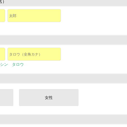
名）
シン タロウ
女性