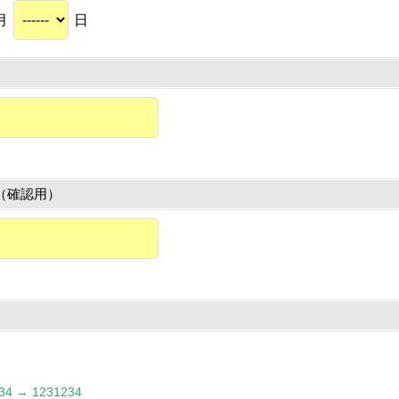
月
日
（確認用）
 → 1231234