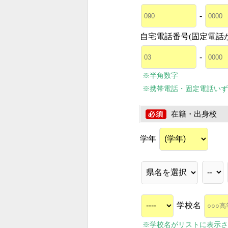
-
自宅電話番号(固定電話
-
※半角数字
※携帯電話・固定電話いず
在籍・出身校
学年
学校名
※学校名がリストに表示さ