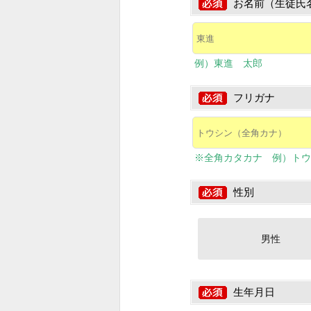
お名前（生徒氏
例）東進 太郎
フリガナ
※全角カタカナ 例）トウ
性別
男性
生年月日