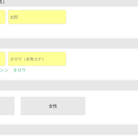
名）
シン タロウ
女性