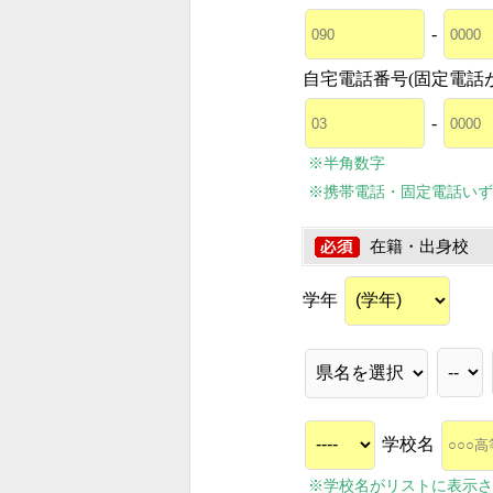
-
自宅電話番号(固定電話
-
※半角数字
※携帯電話・固定電話いず
在籍・出身校
学年
学校名
※学校名がリストに表示さ