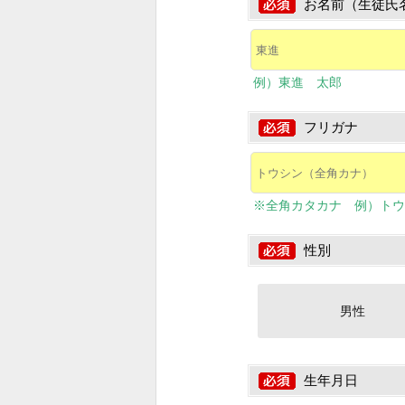
お名前（生徒氏
例）東進 太郎
フリガナ
※全角カタカナ 例）トウ
性別
男性
生年月日