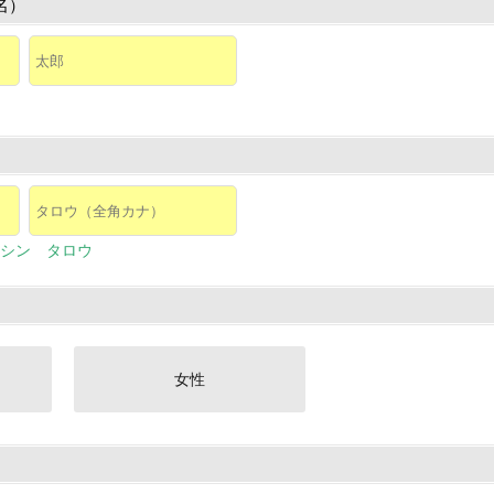
名）
シン タロウ
女性