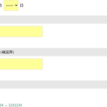
月
日
（確認用）
 → 1231234