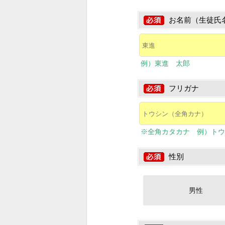
お名前（生徒氏
例）東進 太郎
フリガナ
※全角カタカナ 例）トウ
性別
男性