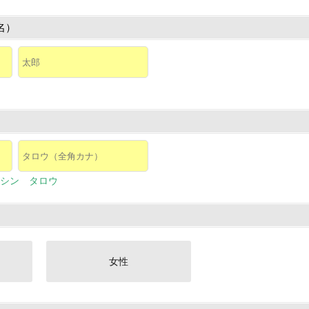
名）
シン タロウ
女性