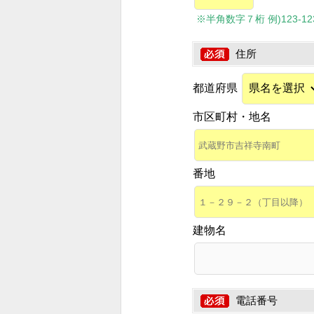
※半角数字７桁 例)123-1234
住所
都道府県
市区町村・地名
番地
建物名
電話番号