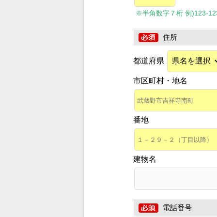
※半角数字７桁 例)123-1234
住所
都道府県
市区町村・地名
番地
建物名
電話番号