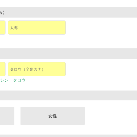
名）
シン タロウ
女性