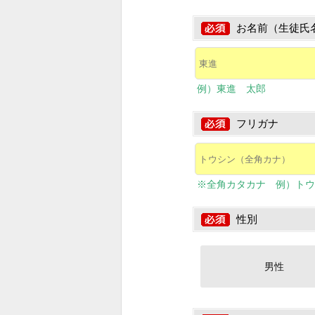
お名前（生徒氏
例）東進 太郎
フリガナ
※全角カタカナ 例）トウ
性別
男性