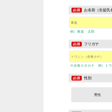
お名前（生徒氏
例）東進 太郎
フリガナ
※全角カタカナ 例）トウ
性別
男性