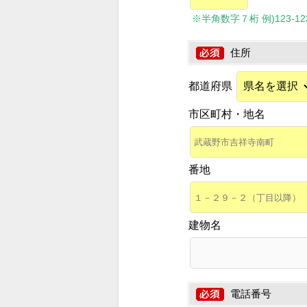
※半角数字７桁 例)123-1234
住所
都道府県
市区町村・地名
番地
建物名
電話番号