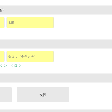
名）
シン タロウ
女性