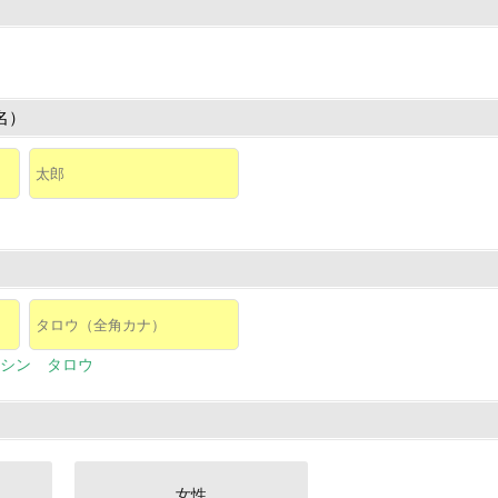
名）
シン タロウ
女性