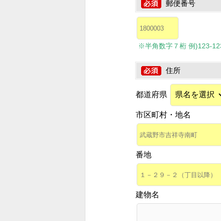
郵便番号
※半角数字７桁 例)123-1234
住所
都道府県
市区町村・地名
番地
建物名