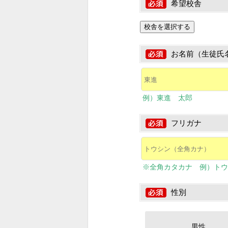
希望校舎
校舎を選択する
お名前（生徒氏
例）東進 太郎
フリガナ
※全角カタカナ 例）トウ
性別
男性