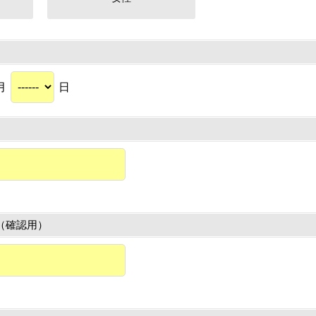
月
日
（確認用）