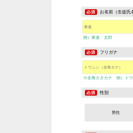
お名前（生徒氏
例）東進 太郎
フリガナ
※全角カタカナ 例）トウ
性別
男性