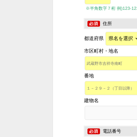
※半角数字７桁 例)123-1234
住所
都道府県
市区町村・地名
番地
建物名
電話番号