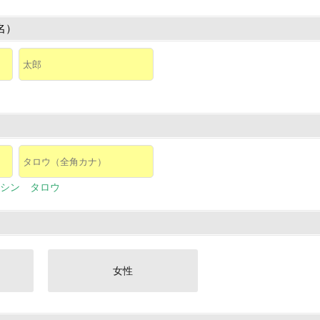
名）
シン タロウ
女性