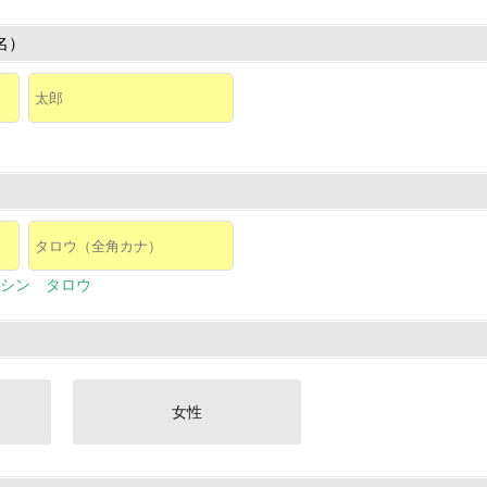
名）
シン タロウ
女性