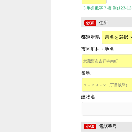
※半角数字７桁 例)123-1234
住所
都道府県
市区町村・地名
番地
建物名
電話番号