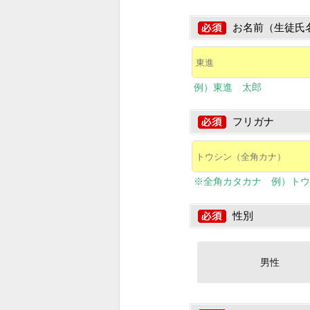
お名前（生徒氏
例）東進 太郎
フリガナ
※全角カタカナ 例）トウ
性別
男性