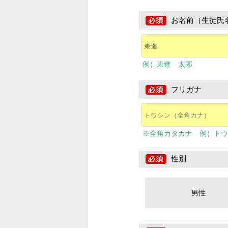
お名前（生徒氏
例）東進 太郎
フリガナ
※全角カタカナ 例）トウ
性別
男性