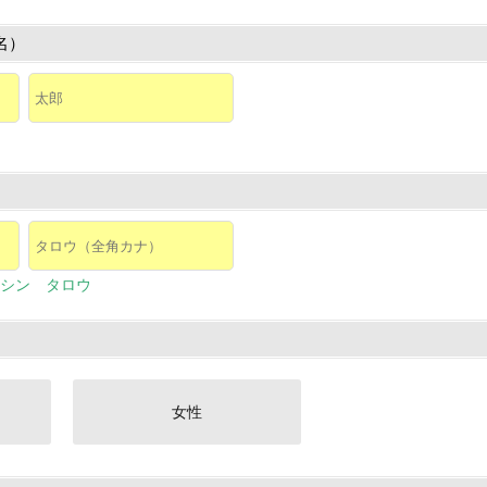
名）
シン タロウ
女性