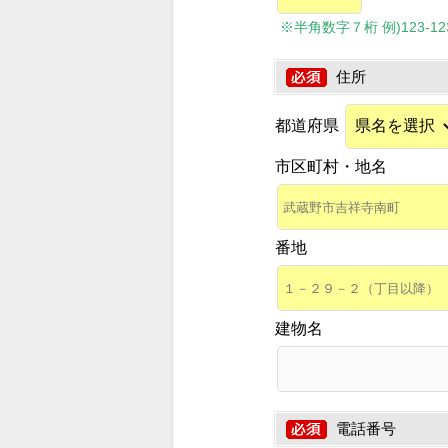
※半角数字７桁 例)123-1234
住所
都道府県
市区町村・地名
番地
建物名
電話番号