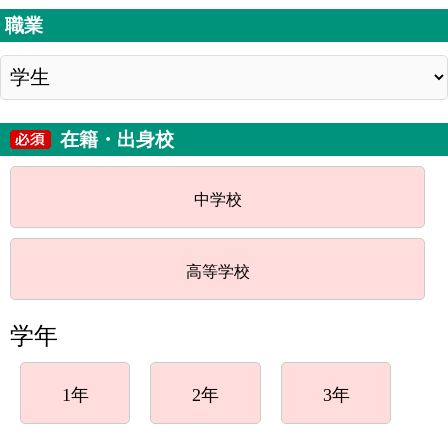
職業
在籍・出身校
中学校
高等学校
学年
1年
2年
3年