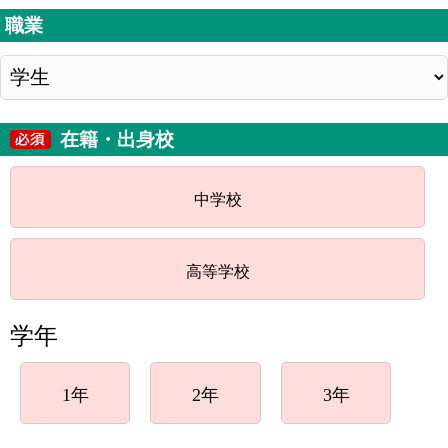
職業
在籍・出身校
中学校
高等学校
学年
1年
2年
3年