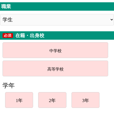
職業
在籍・出身校
中学校
高等学校
学年
1年
2年
3年