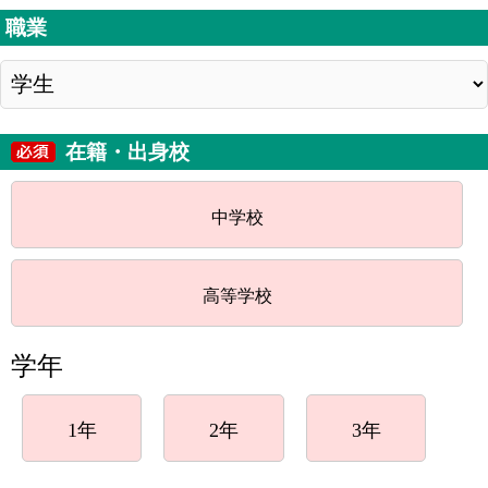
職業
在籍・出身校
中学校
高等学校
学年
1年
2年
3年