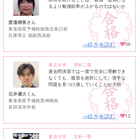
image
るより勉強効率が上がるのではないか
渡邉晴香さん
東進衛星予備校姫路北条口校
兵庫県立 姫路西高校
→続きを読む
36
東京大学
理科二類
no
過去問演習では一度で完全に理解でき
image
なくても、復習を絶対にして、苦手な
問題を見つけ潰していくことが大切
石井優大くん
東進衛星予備校西神南校
長田高等学校
→続きを読む
12
東京大学
文科一類