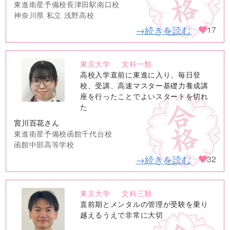
東進衛星予備校長津田駅南口校
神奈川県 私立 浅野高校
→続きを読む
17
東京大学
文科一類
no
高校入学直前に東進に入り、毎日登
image
校、受講、高速マスター基礎力養成講
座を行ったことでよいスタートを切れ
た
宮川百花さん
東進衛星予備校函館千代台校
函館中部高等学校
→続きを読む
32
東京大学
文科三類
no
直前期とメンタルの管理が受験を乗り
image
越えるうえで非常に大切