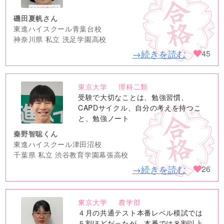
磯田夏帆さん
東進ハイスクール青葉台校
神奈川県 私立 洗足学園高校
→続きを読む
45
東京大学
理科二類
no
受験で大切なことは、勉強習慣、
image
CAPDサイクル、自分の考えを持つこ
と、勉強ノート
秦野智聡くん
東進ハイスクール津田沼校
千葉県 私立 渋谷教育学園幕張高校
→続きを読む
26
東京大学
農学部
no
４月の共通テスト本番レベル模試では
image
５割ほどだったが、本番では８割以上