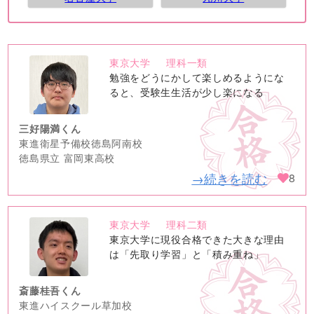
東京大学
理科一類
no
勉強をどうにかして楽しめるようにな
image
ると、受験生生活が少し楽になる
三好陽満くん
東進衛星予備校徳島阿南校
徳島県立 富岡東高校
→続きを読む
8
東京大学
理科二類
no
東京大学に現役合格できた大きな理由
image
は「先取り学習」と「積み重ね」
斎藤桂吾くん
東進ハイスクール草加校