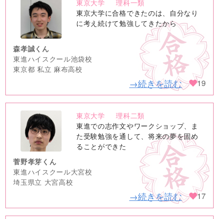
東京大学
理科一類
no
東京大学に合格できたのは、自分なり
image
に考え続けて勉強してきたから
森孝誠くん
東進ハイスクール池袋校
東京都 私立 麻布高校
→続きを読む
19
東京大学
理科二類
no
東進での志作文やワークショップ、ま
image
た受験勉強を通して、将来の夢を固め
ることができた
菅野孝芽くん
東進ハイスクール大宮校
埼玉県立 大宮高校
→続きを読む
17