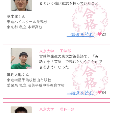
image
るという強い意志を持っていたこと
草木航くん
東進ハイスクール巣鴨校
東京都 私立 本郷高校
→続きを読む
23
東京大学
工学部
no
宮崎尊先生の東大対策英語で、「英
image
語」を「英語」で読むということがで
きるようになった
澤近大地くん
東進衛星予備校松山市駅校
愛媛県 私立 済美平成中等教育学校
→続きを読む
84
東京大学
理科一類