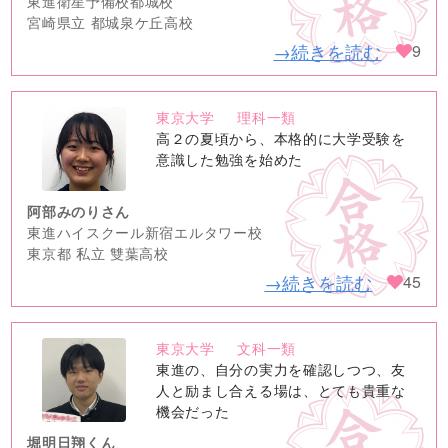
東進衛星予備校都城校
宮崎県立 都城泉ケ丘高校
→続きを読む
9
東京大学
理科一類
no
高２の夏頃から、本格的に大学受験を
image
意識した勉強を始めた
阿部みのりさん
東進ハイスクール新宿エルタワー校
東京都 私立 雙葉高校
→続きを読む
45
東京大学
文科一類
no
東進の、自分の実力を確認しつつ、友
image
人と励まし合える場は、とても貴重な
機会だった
堀明日翔くん