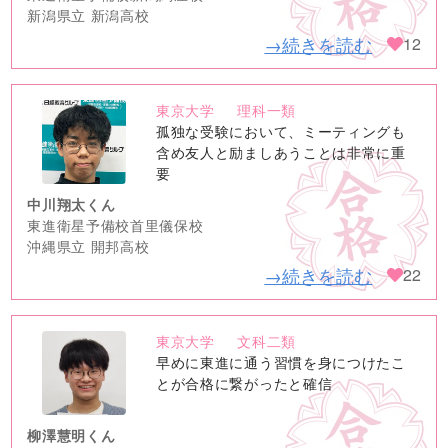
新潟県立 新潟高校
→続きを読む
12
東京大学
理科一類
no
孤独な受験において、ミーティングも
image
含め友人と励ましあうことは非常に重
要
中川翔太くん
東進衛星予備校首里儀保校
沖縄県立 開邦高校
→続きを読む
22
東京大学
文科二類
no
早めに東進に通う習慣を身につけたこ
image
とが合格に繋がったと確信
柳澤慧明くん