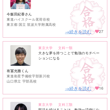
image
今飯田紀香さん
東進ハイスクール茗荷谷校
東京都 国立 筑波大学附属高校
→続きを読む
27
東京大学
文科一類
no
大きな夢を持つことで勉強のモチベー
image
ションになる
有冨光雅くん
東進衛星予備校宇部新川校
山口県立 宇部高校
→続きを読む
16
東京大学
文科三類
no
部活を続けることは、勉強一辺倒にな