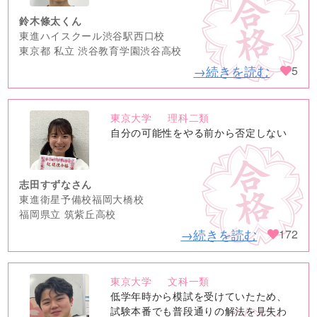
鈴木條太くん
東進ハイスクール渋谷駅西口校
東京都 私立 渋谷教育学園渋谷高校
→続きを読む
5
東京大学
理科二類
no
自分の可能性をやる前から否定しない
image
志田すずなさん
東進衛星予備校福岡大橋校
福岡県立 筑紫丘高校
→続きを読む
172
東京大学
文科一類
no
低学年時から模試を受けていたため、
image
試験本番でも普段通りの解法を見失わ