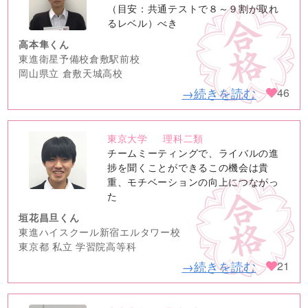
image
（目安：共通テストで８～９割が取れ
るレベル）べき
高本隼くん
東進衛星予備校倉敷駅前校
岡山県立 倉敷天城高校
→続きを読む
46
東京大学
理科二類
no
チームミーティングで、ライバルの進
image
捗を聞くことができるこの機会は貴
重、モチベーションの向上につながっ
た
垣花昌旦くん
東進ハイスクール新宿エルタワー校
東京都 私立 学習院高等科
→続きを読む
21