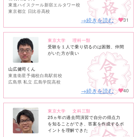
東進ハイスクール新宿エルタワー校
東京都立 日比谷高校
→続きを読む
31
東京大学
理科一類
no
受験を１人で乗り切るのは困難、仲間
image
がいた方が良い
山広健司くん
東進衛星予備校白島駅前校
広島県 私立 広島学院高校
→続きを読む
40
東京大学
文科三類
no
25ヵ年の過去問演習で自分の得点力
image
を知ることができ、答案を作成するポ
イントを理解できた