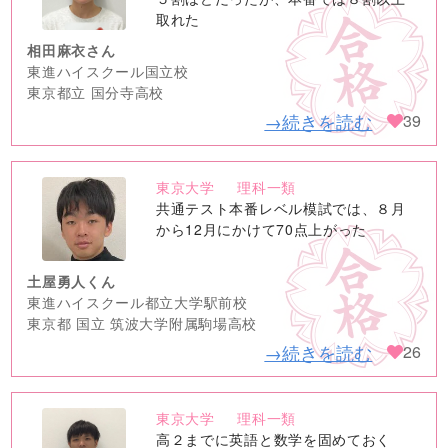
取れた
相田麻衣さん
東進ハイスクール国立校
東京都立 国分寺高校
→続きを読む
39
東京大学
理科一類
no
共通テスト本番レベル模試では、８月
image
から12月にかけて70点上がった
土屋勇人くん
東進ハイスクール都立大学駅前校
東京都 国立 筑波大学附属駒場高校
→続きを読む
26
東京大学
理科一類
no
高２までに英語と数学を固めておく