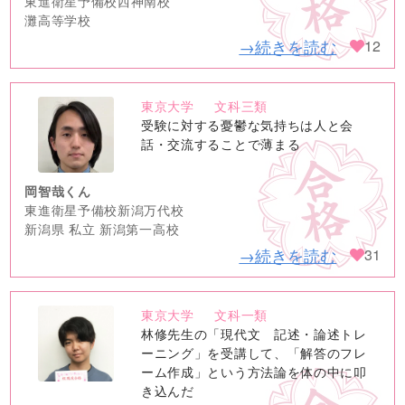
東進衛星予備校西神南校
灘高等学校
→続きを読む
12
東京大学
文科三類
no
受験に対する憂鬱な気持ちは人と会
image
話・交流することで薄まる
岡智哉くん
東進衛星予備校新潟万代校
新潟県 私立 新潟第一高校
→続きを読む
31
東京大学
文科一類
no
林修先生の「現代文 記述・論述トレ
image
ーニング」を受講して、「解答のフレ
ーム作成」という方法論を体の中に叩
き込んだ