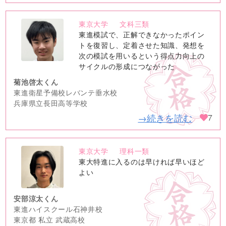
東京大学
文科三類
no
東進模試で、正解できなかったポイン
image
トを復習し、定着させた知識、発想を
次の模試を用いるという得点力向上の
サイクルの形成につながった
菊池啓太くん
東進衛星予備校レバンテ垂水校
兵庫県立長田高等学校
→続きを読む
7
東京大学
理科一類
no
東大特進に入るのは早ければ早いほど
image
よい
安部涼太くん
東進ハイスクール石神井校
東京都 私立 武蔵高校