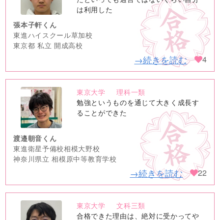
は利用した
張本子軒くん
東進ハイスクール草加校
東京都 私立 開成高校
→続きを読む
4
東京大学
理科一類
no
勉強というものを通じて大きく成長す
image
ることができた
渡邉朝音くん
東進衛星予備校相模大野校
神奈川県立 相模原中等教育学校
→続きを読む
22
東京大学
文科三類
no
合格できた理由は、絶対に受かってや