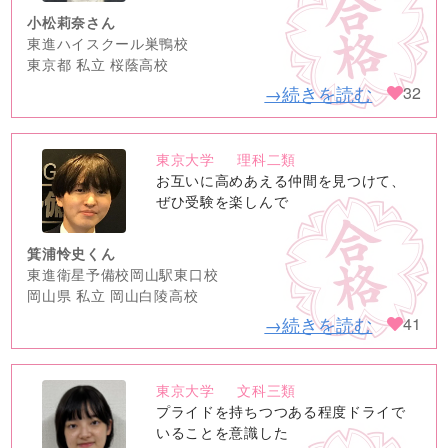
小松莉奈さん
東進ハイスクール巣鴨校
東京都 私立 桜蔭高校
→続きを読む
32
東京大学
理科二類
no
お互いに高めあえる仲間を見つけて、
image
ぜひ受験を楽しんで
箕浦怜史くん
東進衛星予備校岡山駅東口校
岡山県 私立 岡山白陵高校
→続きを読む
41
東京大学
文科三類
no
プライドを持ちつつある程度ドライで
image
いることを意識した