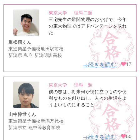
東京大学
理科二類
no
三宅先生の難関物理のおかげで、今年
image
の東大物理ではアドバンテージを取れ
た
重松悟くん
東進衛星予備校亀田駅前校
新潟県 私立 新潟明訓高校
→続きを読む
17
東京大学
理科一類
no
僕の志は、将来何か役に立つものや便
image
利なものを創り出し、人々の生活をよ
りよいものにすること
山中惇世くん
東進衛星予備校新潟万代校
新潟県立 燕中等教育学校
→続きを読む
50