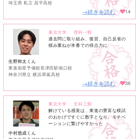
埼玉県 私立 昌平高校
→続きを読む
14
東京大学
理科一類
no
過去問に取り組み、復習、自己反省の
image
積み重ねが本番での得点力に
生野幹太くん
東進衛星予備校長津田駅南口校
神奈川県立 横浜翠嵐高校
→続きを読む
36
東京大学
文科三類
no
解けている感覚は、東進の豊富な模試
image
のおかげですぐに数字となり、モチベ
ーションに繋げやすかった
中村悠成くん