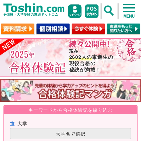
予備校・大学受験の東進ドットコム
MENU
2602人の
東進生の
現役合格の
秘訣が満載！
キーワードから合格体験記を絞り込む
大学
大学名で選択