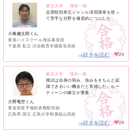
東京大学
理科一類
no
志望校別単元ジャンル演習講座を使っ
image
て苦手な分野を徹底的につぶした
小島健太郎くん
東進ハイスクール海浜幕張校
千葉県 私立 渋谷教育学園幕張高校
→続きを読む
29
東京大学
理科一類
no
模試は自身の弱み、強みをきちんと認
image
識できるいい機会だと実感した。ルー
ティーンの確立が重要
大野竜空くん
東進衛星予備校倉敷駅前校
広島県 国立 広島大学附属福山高校
→続きを読む
29