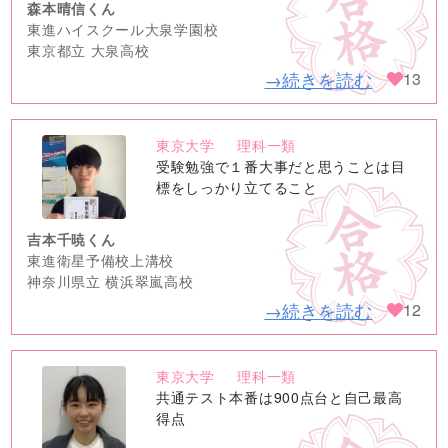
森本晴信くん
東進ハイスクール大泉学園校
東京都立 大泉高校
→続きを読む
13
東京大学
理科一類
no
受験勉強で１番大事だと思うことは目
image
標をしっかり立てること
吉本千暁くん
東進衛星予備校上溝校
神奈川県立 横浜翠嵐高校
→続きを読む
12
東京大学
理科一類
no
共通テスト本番は900点台と自己最高
image
得点