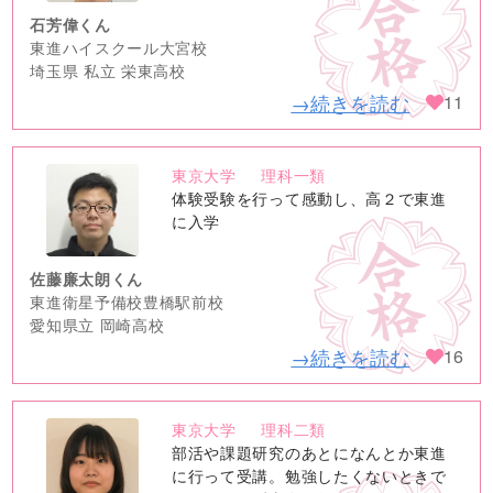
石芳偉くん
東進ハイスクール大宮校
埼玉県 私立 栄東高校
→続きを読む
11
東京大学
理科一類
no
体験受験を行って感動し、高２で東進
image
に入学
佐藤廉太朗くん
東進衛星予備校豊橋駅前校
愛知県立 岡崎高校
→続きを読む
16
東京大学
理科二類
no
部活や課題研究のあとになんとか東進
image
に行って受講。勉強したくないときで