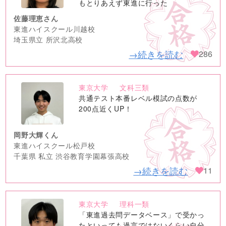
もとりあえず東進に行った
佐藤理恵さん
東進ハイスクール川越校
埼玉県立 所沢北高校
→続きを読む
286
東京大学
文科三類
no
共通テスト本番レベル模試の点数が
image
200点近くUP！
岡野大輝くん
東進ハイスクール松戸校
千葉県 私立 渋谷教育学園幕張高校
→続きを読む
11
東京大学
理科一類
no
「東進過去問データベース」で受かっ
image
たといっても過言ではないくらい自分