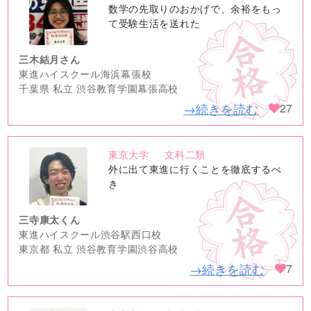
no
数学の先取りのおかげで、余裕をもっ
image
て受験生活を送れた
三木結月さん
東進ハイスクール海浜幕張校
千葉県 私立 渋谷教育学園幕張高校
→続きを読む
27
東京大学
文科二類
no
外に出て東進に行くことを徹底するべ
image
き
三寺康太くん
東進ハイスクール渋谷駅西口校
東京都 私立 渋谷教育学園渋谷高校
→続きを読む
7