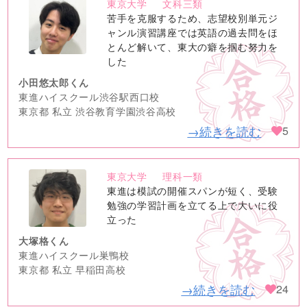
東京大学
文科三類
no
苦手を克服するため、志望校別単元ジ
image
ャンル演習講座では英語の過去問をほ
とんど解いて、東大の癖を掴む努力を
した
小田悠太郎くん
東進ハイスクール渋谷駅西口校
東京都 私立 渋谷教育学園渋谷高校
→続きを読む
5
東京大学
理科一類
no
東進は模試の開催スパンが短く、受験
image
勉強の学習計画を立てる上で大いに役
立った
大塚格くん
東進ハイスクール巣鴨校
東京都 私立 早稲田高校
→続きを読む
24