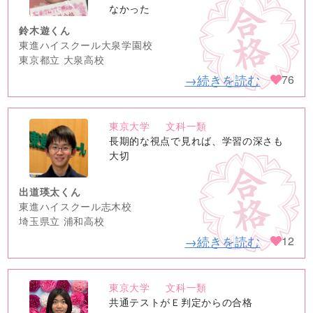
なかった
鈴木遊くん
東進ハイスクール大泉学園校
東京都立 大泉高校
→続きを読む
76
東京大学
文科一類
no
長期的な視点で見れば、学習の深さも
image
大切
出道瑛太くん
東進ハイスクール志木校
埼玉県立 浦和高校
→続きを読む
12
東京大学
文科一類
no
共通テストがＥ判定からの合格