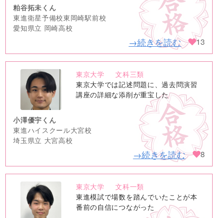
粕谷拓未くん
東進衛星予備校東岡崎駅前校
愛知県立 岡崎高校
→続きを読む
13
東京大学
文科三類
no
東京大学では記述問題に、過去問演習
image
講座の詳細な添削が重宝した
小澤優宇くん
東進ハイスクール大宮校
埼玉県立 大宮高校
→続きを読む
8
東京大学
文科一類
no
東進模試で場数を踏んでいたことが本
image
番前の自信につながった