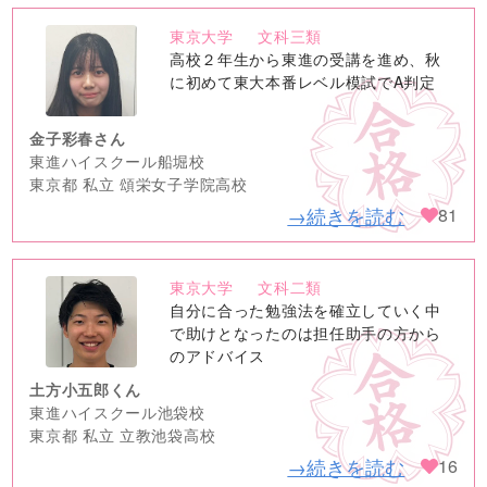
東京大学
文科三類
no
高校２年生から東進の受講を進め、秋
image
に初めて東大本番レベル模試でA判定
金子彩春さん
東進ハイスクール船堀校
東京都 私立 頌栄女子学院高校
→続きを読む
81
東京大学
文科二類
no
自分に合った勉強法を確立していく中
image
で助けとなったのは担任助手の方から
のアドバイス
土方小五郎くん
東進ハイスクール池袋校
東京都 私立 立教池袋高校
→続きを読む
16