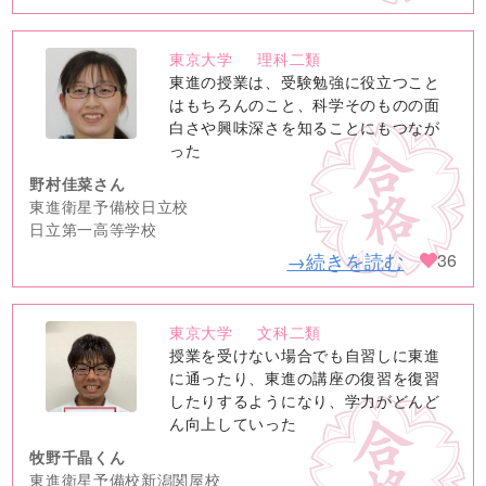
東京大学
理科二類
no
東進の授業は、受験勉強に役立つこと
image
はもちろんのこと、科学そのものの面
白さや興味深さを知ることにもつなが
った
野村佳菜さん
東進衛星予備校日立校
日立第一高等学校
→続きを読む
36
東京大学
文科二類
no
授業を受けない場合でも自習しに東進
image
に通ったり、東進の講座の復習を復習
したりするようになり、学力がどんど
ん向上していった
牧野千晶くん
東進衛星予備校新潟関屋校