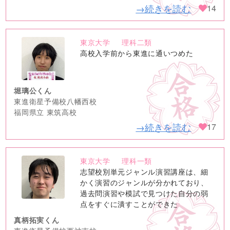
→続きを読む
14
東京大学
理科二類
no
高校入学前から東進に通いつめた
image
堀璃公くん
東進衛星予備校八幡西校
福岡県立 東筑高校
→続きを読む
17
東京大学
理科一類
no
志望校別単元ジャンル演習講座は、細
image
かく演習のジャンルが分かれており、
過去問演習や模試で見つけた自分の弱
点をすぐに潰すことができた
真柄拓実くん