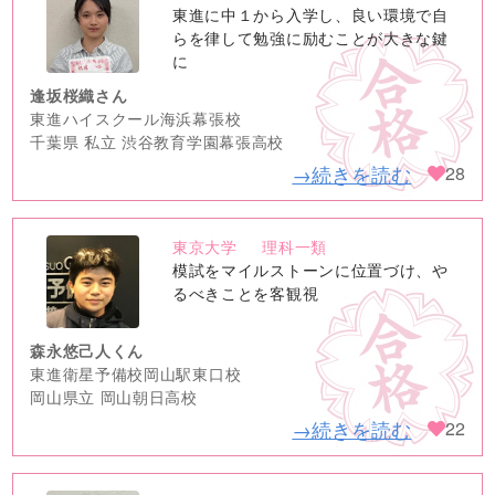
no
東進に中１から入学し、良い環境で自
image
らを律して勉強に励むことが大きな鍵
に
逢坂桜織さん
東進ハイスクール海浜幕張校
千葉県 私立 渋谷教育学園幕張高校
→続きを読む
28
東京大学
理科一類
no
模試をマイルストーンに位置づけ、や
image
るべきことを客観視
森永悠己人くん
東進衛星予備校岡山駅東口校
岡山県立 岡山朝日高校
→続きを読む
22