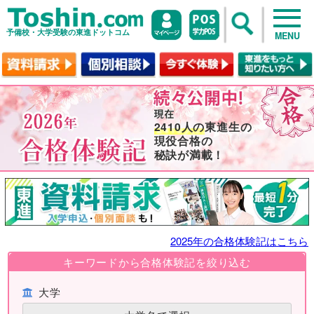
予備校・大学受験の東進ドットコム
MENU
2410人の
東進生の
現役合格の
秘訣が満載！
2025年の合格体験記はこちら
キーワードから合格体験記を絞り込む
大学