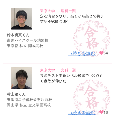
東京大学
理科一類
no
定石演習をやり、高１から高２で共テ
image
英語Rが35点UP
鈴木奨真くん
東進ハイスクール池袋校
東京都 私立 開成高校
→続きを読む
54
東京大学
文科一類
no
共通テスト本番レベル模試で100点近
image
く点数が伸びた
村上遼くん
東進衛星予備校倉敷駅前校
岡山県 私立 金光学園高校
→続きを読む
16