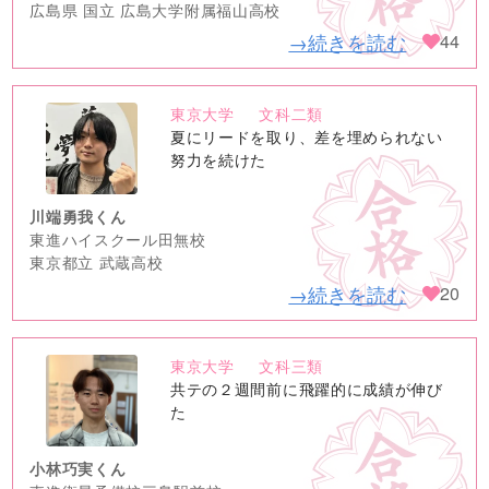
広島県 国立 広島大学附属福山高校
→続きを読む
44
東京大学
文科二類
no
夏にリードを取り、差を埋められない
image
努力を続けた
川端勇我くん
東進ハイスクール田無校
東京都立 武蔵高校
→続きを読む
20
東京大学
文科三類
no
共テの２週間前に飛躍的に成績が伸び
image
た
小林巧実くん