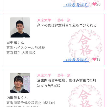
→続きを読む
26
東京大学
理科一類
no
高２の夏は得意科目で差をつけられる
image
田中楓くん
東進ハイスクール池袋校
東京都立 大泉高校
→続きを読む
13
東京大学
理科一類
no
過去問演習を徹底。夏休み前後でC判
image
定からA判定に
内田健太くん
東進衛星予備校武蔵小山駅前校