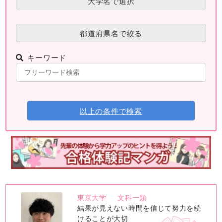
大学名で選択
都道府県名で絞る
キーワード
以上の条件で検索
東京大学
文科一類
no
結果が見えない時間を信じて努力を続
image
けることが大切