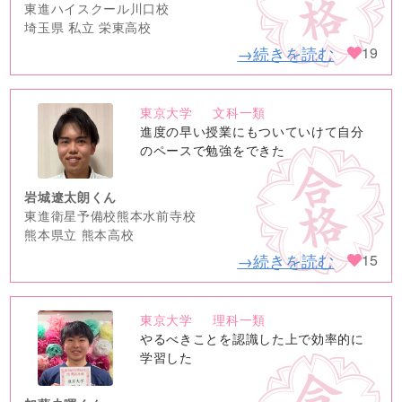
東進ハイスクール川口校
埼玉県 私立 栄東高校
→続きを読む
19
東京大学
文科一類
no
進度の早い授業にもついていけて自分
image
のペースで勉強をできた
岩城遼太朗くん
東進衛星予備校熊本水前寺校
熊本県立 熊本高校
→続きを読む
15
東京大学
理科一類
no
やるべきことを認識した上で効率的に
image
学習した