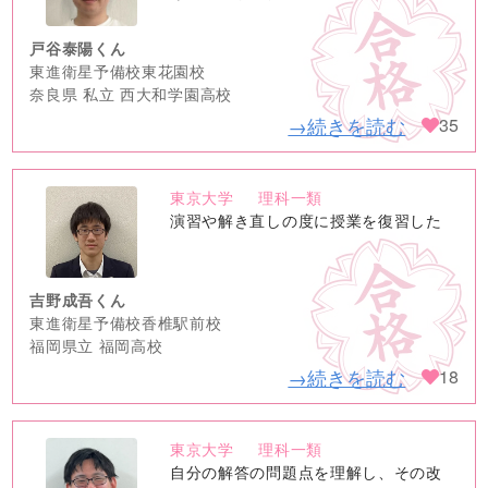
戸谷泰陽くん
東進衛星予備校東花園校
奈良県 私立 西大和学園高校
→続きを読む
35
東京大学
理科一類
no
演習や解き直しの度に授業を復習した
image
吉野成吾くん
東進衛星予備校香椎駅前校
福岡県立 福岡高校
→続きを読む
18
東京大学
理科一類
no
自分の解答の問題点を理解し、その改