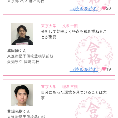
東京都 私立 麻布高校
→続きを読む
20
東京大学
文科一類
no
分析して効率よく得点を積み重ねるこ
image
とが重要
成田陽くん
東進衛星予備校豊橋駅前校
愛知県立 岡崎高校
→続きを読む
19
東京大学
理科三類
no
自分にあった環境を見つけることは大
image
事
萱場光樹くん
東進衛星予備校谷山校