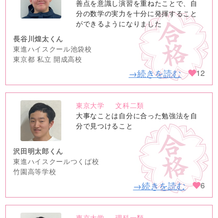
image
善点を意識し演習を重ねたことで、自
分の数学の実力を十分に発揮すること
ができるようになりました
長谷川煌太くん
東進ハイスクール池袋校
東京都 私立 開成高校
→続きを読む
12
東京大学
文科二類
no
大事なことは自分に合った勉強法を自
image
分で見つけること
沢田明太郎くん
東進ハイスクールつくば校
竹園高等学校
→続きを読む
6
東京大学
理科一類