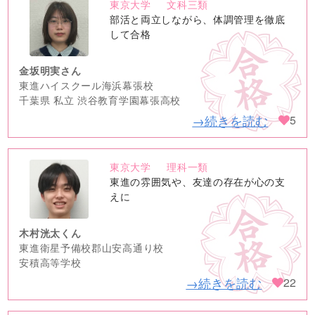
東京大学
文科三類
no
部活と両立しながら、体調管理を徹底
image
して合格
金坂明実さん
東進ハイスクール海浜幕張校
千葉県 私立 渋谷教育学園幕張高校
→続きを読む
5
東京大学
理科一類
no
東進の雰囲気や、友達の存在が心の支
image
えに
木村洸太くん
東進衛星予備校郡山安高通り校
安積高等学校
→続きを読む
22