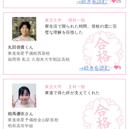
→続きを読む
25
東京大学
理科一類
no
寮生活で限られた時間。登校の度に完
image
璧な理解を目指した
丸田啓貴くん
東進衛星予備校西新校
福岡県 私立 久留米大学附設高校
→続きを読む
5
東京大学
文科一類
no
東進で得た絆が支えてくれた
image
相馬優衣さん
東進衛星予備校金山駅前校
明和高等学校