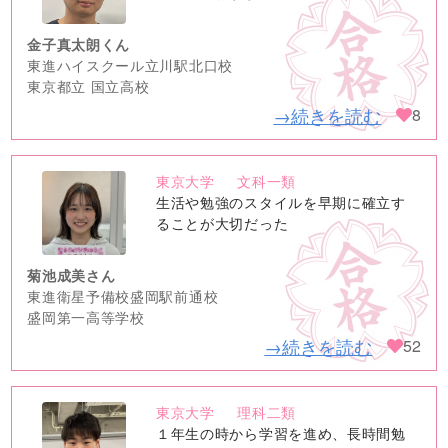
金子真太朗くん
東進ハイスクール立川駅北口校
東京都立 国立高校
→続きを読む
8
東京大学
文科一類
no
生活や勉強のスタイルを早期に確立す
image
ることが大切だった
菊池成美さん
東進衛星予備校盛岡駅前通校
盛岡第一高等学校
→続きを読む
52
東京大学
理科二類
no
１年生の時から学習を進め、長時間勉