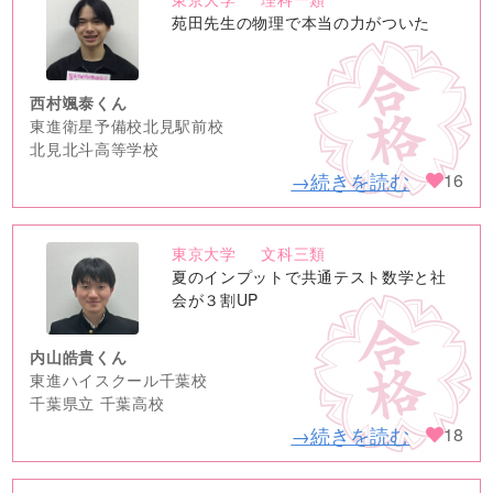
no
苑田先生の物理で本当の力がついた
image
西村颯泰くん
東進衛星予備校北見駅前校
北見北斗高等学校
→続きを読む
16
東京大学
文科三類
no
夏のインプットで共通テスト数学と社
image
会が３割UP
内山皓貴くん
東進ハイスクール千葉校
千葉県立 千葉高校
→続きを読む
18