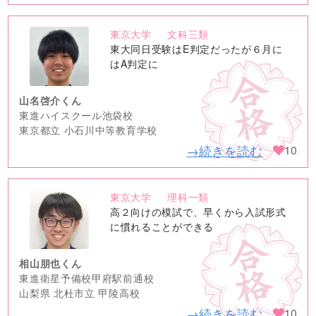
東京大学
文科三類
no
東大同日受験はE判定だったが６月に
image
はA判定に
山名啓介くん
東進ハイスクール池袋校
東京都立 小石川中等教育学校
→続きを読む
10
東京大学
理科一類
no
高２向けの模試で、早くから入試形式
image
に慣れることができる
相山朋也くん
東進衛星予備校甲府駅前通校
山梨県 北杜市立 甲陵高校
→続きを読む
10