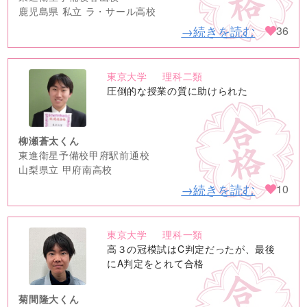
鹿児島県 私立 ラ・サール高校
→続きを読む
36
東京大学
理科二類
no
圧倒的な授業の質に助けられた
image
柳瀬蒼太くん
東進衛星予備校甲府駅前通校
山梨県立 甲府南高校
→続きを読む
10
東京大学
理科一類
no
高３の冠模試はC判定だったが、最後
image
にA判定をとれて合格
菊間隆大くん