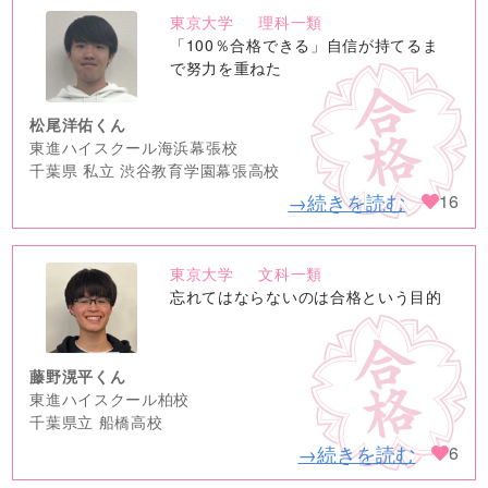
東京大学
理科一類
no
「100％合格できる」自信が持てるま
image
で努力を重ねた
松尾洋佑くん
東進ハイスクール海浜幕張校
千葉県 私立 渋谷教育学園幕張高校
→続きを読む
16
東京大学
文科一類
no
忘れてはならないのは合格という目的
image
藤野滉平くん
東進ハイスクール柏校
千葉県立 船橋高校
→続きを読む
6