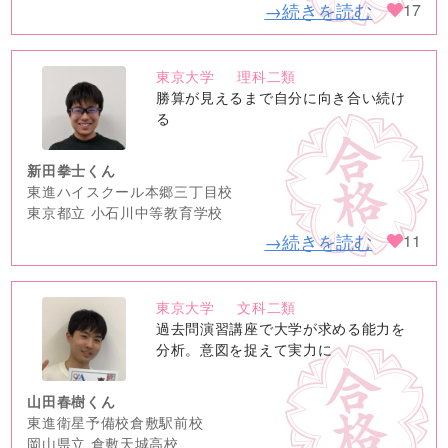
→続きを読む
17
東京大学
理科二類
no
勝算が見えるまで自分に向き合い続け
image
る
新田拳士くん
東進ハイスクール本郷三丁目校
東京都立 小石川中等教育学校
→続きを読む
11
東京大学
文科二類
no
過去問演習講座で大学が求める能力を
image
分析。意図を捉えて実力に
山田春樹くん
東進衛星予備校倉敷駅前校
岡山県立 倉敷天城高校