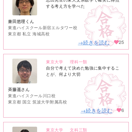
image
する考え方を学べた
兼田悠理くん
東進ハイスクール新宿エルタワー校
東京都 私立 海城高校
→続きを読む
25
東京大学
理科一類
no
自分で考えて決めた勉強に集中するこ
image
とが、何より大切
斉藤遥さん
東進ハイスクール川口校
東京都 国立 筑波大学附属高校
→続きを読む
6
東京大学
文科三類