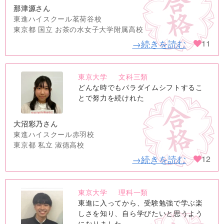
那津源さん
東進ハイスクール茗荷谷校
東京都 国立 お茶の水女子大学附属高校
→続きを読む
11
東京大学
文科三類
no
どんな時でもパラダイムシフトするこ
image
とで努力を続けれた
大沼彩乃さん
東進ハイスクール赤羽校
東京都 私立 淑徳高校
→続きを読む
12
東京大学
理科一類
no
東進に入ってから、受験勉強で学ぶ楽
image
しさを知り、自ら学びたいと思うよう
になりました