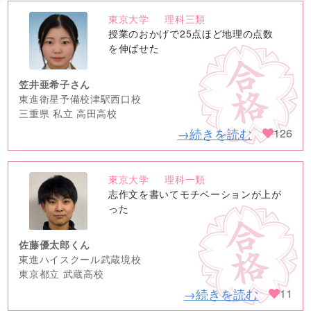
東京大学
理科三類
no
授業のおかげで25点ほど地理の点数
image
を伸ばせた
笠井亜希子さん
東進衛星予備校津駅西口校
三重県 私立 高田高校
→続きを読む
126
東京大学
理科一類
no
志作文を書いてモチベーションが上が
image
った
佐藤優太郎くん
東進ハイスクール武蔵境校
東京都立 武蔵高校
→続きを読む
11