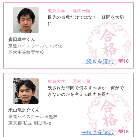
東京大学
理科一類
no
目先の点数だけではなく、疑問を大切
image
に
森田珠生くん
東進ハイスクールつくば校
並木中等教育学校
→続きを読む
10
東京大学
理科二類
no
残された時間で何をすべきか、何がで
image
きないのかを考える能力を得た
米山龍之介くん
東進ハイスクール田無校
東京都 私立 桐朋高校
→続きを読む
18