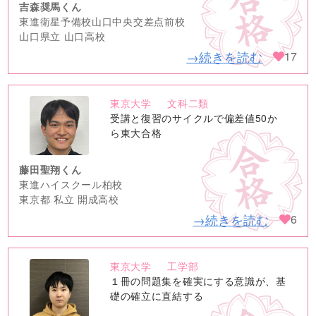
吉森奨馬くん
東進衛星予備校山口中央交差点前校
山口県立 山口高校
→続きを読む
17
東京大学
文科二類
no
受講と復習のサイクルで偏差値50か
image
ら東大合格
藤田聖翔くん
東進ハイスクール柏校
東京都 私立 開成高校
→続きを読む
6
東京大学
工学部
no
１冊の問題集を確実にする意識が、基
image
礎の確立に直結する