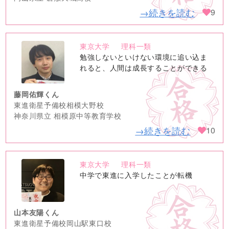
→続きを読む
9
東京大学
理科一類
no
勉強しないといけない環境に追い込ま
image
れると、人間は成長することができる
藤岡佑輝くん
東進衛星予備校相模大野校
神奈川県立 相模原中等教育学校
→続きを読む
10
東京大学
理科一類
no
中学で東進に入学したことが転機
image
山本友陽くん
東進衛星予備校岡山駅東口校