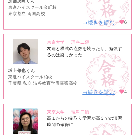
加藤央暉くん
東進ハイスクール金町校
東京都立 両国高校
→続きを読む
6
東京大学
理科二類
no
友達と模試の点数を競ったり、勉強す
image
るのは楽しかった
坂上修也くん
東進ハイスクール柏校
千葉県 私立 渋谷教育学園幕張高校
→続きを読む
4
東京大学
理科二類
no
高１からの先取り学習が高３での演習
image
時間の確保に