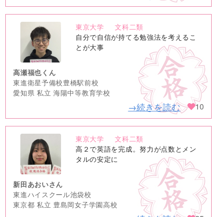
東京大学
文科二類
no
自分で自信が持てる勉強法を考えるこ
image
とが大事
高瀬福也くん
東進衛星予備校豊橋駅前校
愛知県 私立 海陽中等教育学校
→続きを読む
10
東京大学
文科二類
no
高２で英語を完成。努力が点数とメン
image
タルの安定に
新田あおいさん
東進ハイスクール池袋校
東京都 私立 豊島岡女子学園高校