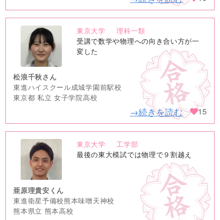
東京大学
理科一類
no
受講で数学や物理への向き合い方が一
image
変した
松浪千秋さん
東進ハイスクール成城学園前駅校
東京都 私立 女子学院高校
→続きを読む
15
東京大学
工学部
no
最後の東大模試では物理で９割越え
image
亜原理貴安くん
東進衛星予備校熊本味噌天神校
熊本県立 熊本高校