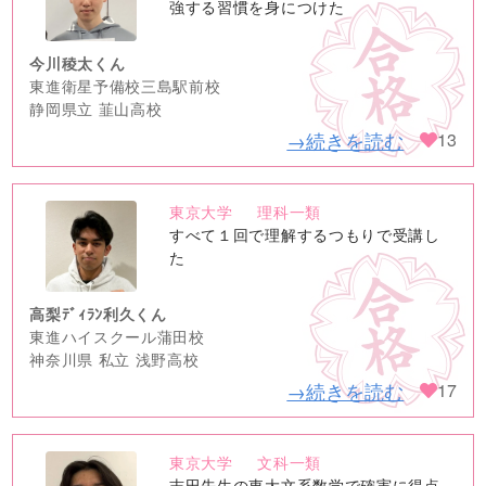
image
強する習慣を身につけた
今川稜太くん
東進衛星予備校三島駅前校
静岡県立 韮山高校
→続きを読む
13
東京大学
理科一類
no
すべて１回で理解するつもりで受講し
image
た
高梨ﾃﾞｨﾗﾝ利久くん
東進ハイスクール蒲田校
神奈川県 私立 浅野高校
→続きを読む
17
東京大学
文科一類
no
志田先生の東大文系数学で確実に得点