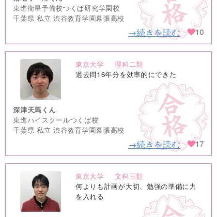
東進衛星予備校つくば研究学園校
千葉県 私立 渋谷教育学園幕張高校
→続きを読む
10
東京大学
理科二類
no
過去問16年分を効率的にできた
image
深津天馬くん
東進ハイスクールつくば校
千葉県 私立 渋谷教育学園幕張高校
→続きを読む
17
東京大学
文科三類
no
何よりも計画が大切、勉強の準備に力
image
を入れる