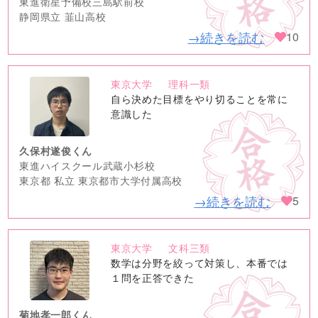
東進衛星予備校三島駅前校
静岡県立 韮山高校
→続きを読む
10
東京大学
理科一類
no
自ら決めた目標をやり切ることを常に
image
意識した
久保村遂俊くん
東進ハイスクール武蔵小杉校
東京都 私立 東京都市大学付属高校
→続きを読む
5
東京大学
文科三類
no
数学は分野を絞って対策し、本番では
image
１問を正答できた
菊地孝一郎くん