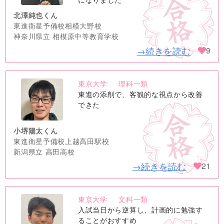
北澤純也くん
東進衛星予備校相模大野校
神奈川県立 相模原中等教育学校
→続きを読む
9
東京大学
理科一類
no
東進の添削で、客観的な視点から改善
image
できた
小堺陽太くん
東進衛星予備校上越高田駅校
新潟県立 高田高校
→続きを読む
21
東京大学
文科一類
no
入試当日から逆算し、計画的に勉強す
image
ることがおすすめ