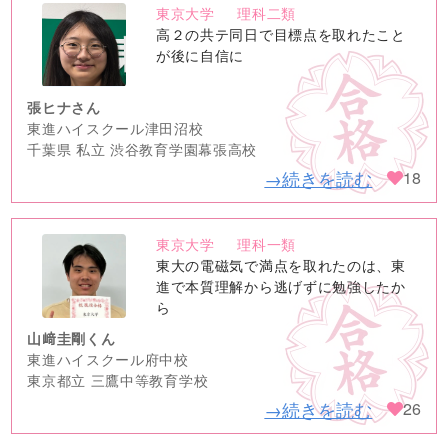
東京大学
理科二類
no
高２の共テ同日で目標点を取れたこと
image
が後に自信に
張ヒナさん
東進ハイスクール津田沼校
千葉県 私立 渋谷教育学園幕張高校
→続きを読む
18
東京大学
理科一類
no
東大の電磁気で満点を取れたのは、東
image
進で本質理解から逃げずに勉強したか
ら
山﨑圭剛くん
東進ハイスクール府中校
東京都立 三鷹中等教育学校
→続きを読む
26