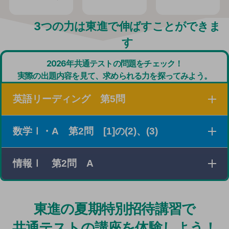
3つの力は東進で伸ばすことができま
す
2026年共通テストの問題をチェック！
実際の出題内容を見て、求められる力を探ってみよう。
英語リーディング 第5問
数学Ⅰ・A 第2問 [1]の(2)、(3)
３つの素材を読み、それぞれの概要を把握したり、設問
の条件に従って必要な情報を探し出したりする問題。
情報Ⅰ 第2問 A
xの値の範囲とそのときの最大値と最小値に関する条件
がさまざまな形で与えられている場合に、条件を満たす
2次関数について考える問題。
25年度のPOSデータの問題同様、「実社会の情報シス
東進の夏期特別招待講習で
テム」を題材にした問題。
共通テストの講座を体験しよう！