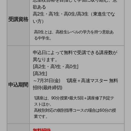
欲ある
高2生・高1生・高0生/高3生（東進生でな
受講資格
い方）
高0生とは、高校生レベルの学力を持つ意欲あ
る中学生。
申込日によって無料で受講できる講座数が
異なります。
[高2生・高1生・高0生]
[高3生]
～7月31日(金) 1講座＋高速マスター 無料
申込期間
招待(最終締切)
1講座は、90分授業☓最大5回＋講座修了判定テ
ストほか。
高校別対応の個別指導コースの場合は60分の授
業です。
無料招待