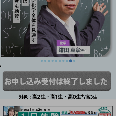
…
※
高2生・高1生・高0生
対象：
/高3生