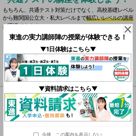
もちろん、共通テスト対策だけでなく、高校基礎レベル
から難関国公立大・私大レベルまで
幅広いレベルの講座
が受講できます。
東進の実力講師陣の授業が体験できる！
\
共通テスト対策
は
東進に
おまかせ！ /
▼1日体験はこちら▼
それぞれの設問文の内容から、どの英文に解答根拠があり
▼資料請求はこちら▼
そうかを判断する必要がありました。
役所の住民証明サービスを題材に４案を比較しました。利
夏期特別招待講習の
本問のように最大値と最小値に関する条件を満たす2次関数
便性と安全性のバランスを踏まえ、各案の特徴を整理する
を考える問題は目新しいです。このような問題では解法を
力が問われました。
おススメポイント
暗記して当てはめるだけの学習では対応できません。
今後、この案内を表示しない