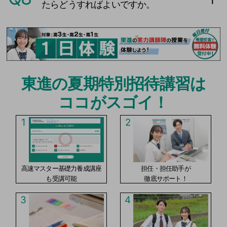
たらどうすればよいですか。
東進の夏期特別招待講習は
ココがスゴイ！
1
2
高速マスター基礎力養成講座
担任・担任助手が
も受講可能
徹底サポート！
3
4