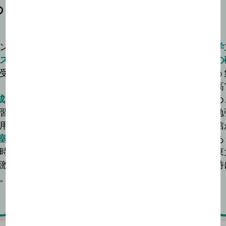
の
決めた戦略を貫き
東大合格へ
ン
受験勉強において大切なことは、決めた戦
学
ス
略を貫くことだと思います。
の
受
初めに東進の先生と決めた目標を、二次試
う
験までに達成しようと奮闘。
高
成
入学当初30点台だった共通テストの英語
め
習
でも90点台が安定して取れました。
勉
用
数学が伸び悩んだときは長岡先生の数学の
信
室
講座を繰り返し、本質的な公式の意味や解
あ
時
法の吟味の仕方を確認しました。
東
激
時
。