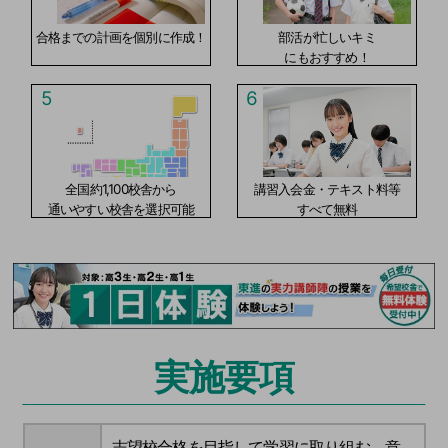
合格までの計画を個別に作成！
部活が忙しいキミ
にもおすすめ！
5
6
全国約1,100校舎から
講習入会金・テキスト料等
通いやすい校舎を選択可能
すべて無料
実施要項
志望校合格を目指して学習に取り組む、意