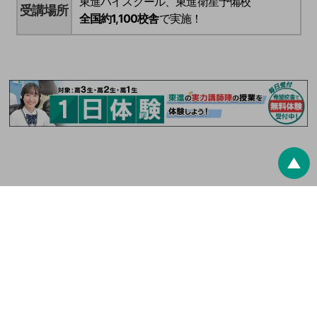
東進ハイスクール、東進衛星予備校
受講場所
全国約1,100校舎
で実施！
▲
最終更新日：
2026/8/6
東進ドットコム
夏期特別招待講習
※ 高0生とは高校生レベルの学力を持った中学生のことです。