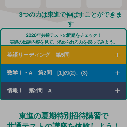
3つの力は東進で伸ばすことができま
す
2026年共通テストの問題をチェック！
実際の出題内容を見て、求められる力を探ってみよう。
英語リーディング 第5問
数学Ⅰ・A 第2問 [1]の(2)、(3)
３つの素材を読み、それぞれの概要を把握したり、設問
の条件に従って必要な情報を探し出したりする問題。
情報Ⅰ 第2問 A
xの値の範囲とそのときの最大値と最小値に関する条件
がさまざまな形で与えられている場合に、条件を満たす
2次関数について考える問題。
25年度のPOSデータの問題同様、「実社会の情報シス
東進の夏期特別招待講習で
テム」を題材にした問題。
共通テストの講座を体験しよう！