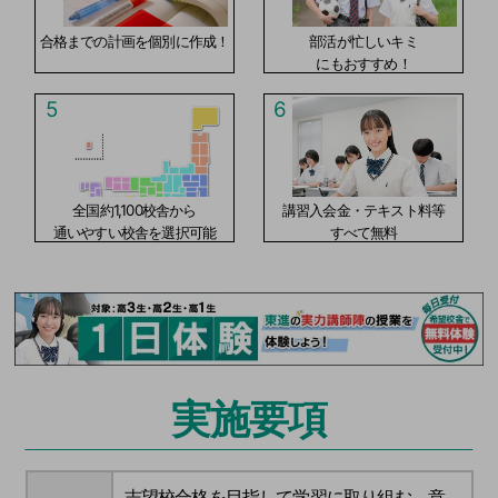
合格までの計画を個別に作成！
部活が忙しいキミ
にもおすすめ！
5
6
全国約1,100校舎から
講習入会金・テキスト料等
通いやすい校舎を選択可能
すべて無料
実施要項
志望校合格を目指して学習に取り組む、意