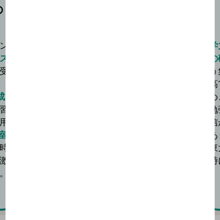
の
決めた戦略を貫き
東大合格へ
ン
受験勉強において大切なことは、決めた戦
学
ス
略を貫くことだと思います。
の
受
初めに東進の先生と決めた目標を、二次試
う
験までに達成しようと奮闘。
高
成
入学当初30点台だった共通テストの英語
め
習
でも90点台が安定して取れました。
勉
用
数学が伸び悩んだときは長岡先生の数学の
信
室
講座を繰り返し、本質的な公式の意味や解
あ
時
法の吟味の仕方を確認しました。
東
激
時
。