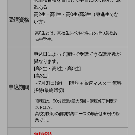
欲ある
高2生・高1生・高0生/高3生（東進生でな
受講資格
い方）
高0生とは、高校生レベルの学力を持つ意欲あ
る中学生。
申込日によって無料で受講できる講座数が
異なります。
[高2生・高1生・高0生]
[高3生]
～7月31日(金) 1講座＋高速マスター 無料
申込期間
招待(最終締切)
1講座は、90分授業☓最大5回＋講座修了判定テ
ストほか。
高校別対応の個別指導コースの場合は60分の授
業です。
無料招待