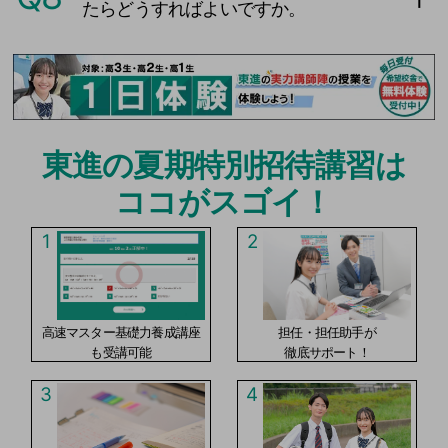
たらどうすればよいですか。
東進の夏期特別招待講習は
ココがスゴイ！
1
2
高速マスター基礎力養成講座
担任・担任助手が
も受講可能
徹底サポート！
3
4