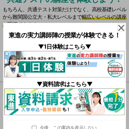
もちろん、共通テスト対策だけでなく、高校基礎レベル
から難関国公立大・私大レベルまで
幅広いレベルの講座
が受講できます。
東進の実力講師陣の授業が体験できる！
\
共通テスト対策
は
東進に
おまかせ！ /
▼1日体験はこちら▼
それぞれの設問文の内容から、どの英文に解答根拠があり
▼資料請求はこちら▼
そうかを判断する必要がありました。
役所の住民証明サービスを題材に４案を比較しました。利
夏期特別招待講習の
本問のように最大値と最小値に関する条件を満たす2次関数
便性と安全性のバランスを踏まえ、各案の特徴を整理する
を考える問題は目新しいです。このような問題では解法を
力が問われました。
おススメポイント
暗記して当てはめるだけの学習では対応できません。
今後、この案内を表示しない