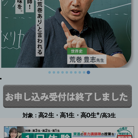
※
高2生・高1生・高0生
対象：
/高3生