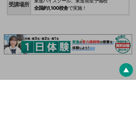
東進ハイスクール、東進衛星予備校
受講場所
全国約1,100校舎
で実施！
▲
最終更新日：
2026/8/9
東進ドットコム
夏期特別招待講習
※ 高0生とは高校生レベルの学力を持った中学生のことです。