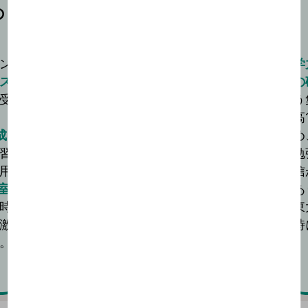
の
決めた戦略を貫き
東大合格へ
ン
受験勉強において大切なことは、決めた戦
学
ス
略を貫くことだと思います。
の
受
初めに東進の先生と決めた目標を、二次試
う
験までに達成しようと奮闘。
高
成
入学当初30点台だった共通テストの英語
め
習
でも90点台が安定して取れました。
勉
用
数学が伸び悩んだときは長岡先生の数学の
信
室
講座を繰り返し、本質的な公式の意味や解
あ
時
法の吟味の仕方を確認しました。
東
激
時
。