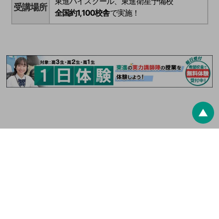
東進ハイスクール、東進衛星予備校
受講場所
全国約1,100校舎
で実施！
▲
最終更新日：
2026/8/9
東進ドットコム
夏期特別招待講習
※ 高0生とは高校生レベルの学力を持った中学生のことです。