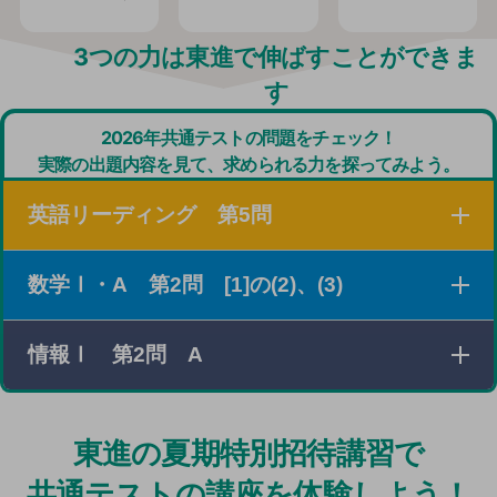
3つの力は東進で伸ばすことができま
す
2026年共通テストの問題をチェック！
実際の出題内容を見て、求められる力を探ってみよう。
英語リーディング 第5問
数学Ⅰ・A 第2問 [1]の(2)、(3)
３つの素材を読み、それぞれの概要を把握したり、設問
の条件に従って必要な情報を探し出したりする問題。
情報Ⅰ 第2問 A
xの値の範囲とそのときの最大値と最小値に関する条件
がさまざまな形で与えられている場合に、条件を満たす
2次関数について考える問題。
25年度のPOSデータの問題同様、「実社会の情報シス
東進の夏期特別招待講習で
テム」を題材にした問題。
共通テストの講座を体験しよう！