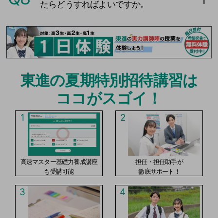
たらどうすればよいですか。
東進の夏期特別招待講習は
ココがスゴイ！
1
2
高速マスター基礎力養成講座
担任・担任助手が
も受講可能
徹底サポート！
3
4