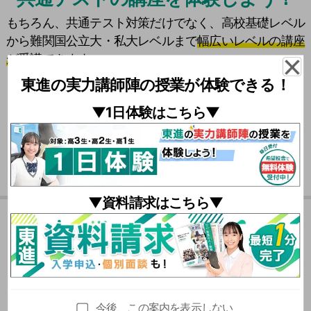
もちろん、共通テスト対策だけでなく、高校基礎レベル
から難関国公立大・私大レベルまで
幅広いレベルの講座
が受講できます。
東進の実力講師陣の授業が体験できる！
\
共通テスト対策
は
東進に
おまかせ！ /
▼1日体験はこちら▼
それぞれの設問文の内容から、どの英文に解答根拠があり
▼資料請求はこちら▼
そうかを判断する必要がありました。
役所の住民証明サービスを題材に４案を比較しました。利
夏期特別招待講習の
本問のように最大値と最小値に関する条件を満たす2次関数
便性と安全性のバランスを踏まえ、各案の特徴を整理する
を考える問題は目新しいです。このような問題では解法を
力が問われました。
おススメポイント
暗記して当てはめるだけの学習では対応できません。
今後、この案内を表示しない