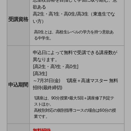
欲ある
高2生・高1生・高0生/高3生（東進生でな
受講資格
い方）
高0生とは、高校生レベルの学力を持つ意欲あ
る中学生。
申込日によって無料で受講できる講座数が
異なります。
[高2生・高1生・高0生]
[高3生]
～7月31日(金) 1講座＋高速マスター 無料
申込期間
招待(最終締切)
1講座は、90分授業☓最大5回＋講座修了判定テ
ストほか。
高校別対応の個別指導コースの場合は60分の授
業です。
無料招待