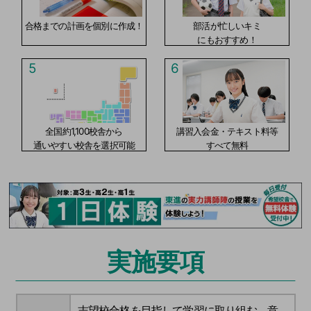
合格までの計画を個別に作成！
部活が忙しいキミ
にもおすすめ！
5
6
全国約1,100校舎から
講習入会金・テキスト料等
通いやすい校舎を選択可能
すべて無料
実施要項
志望校合格を目指して学習に取り組む、意