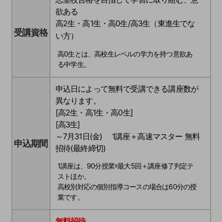
欲ある
高2生・高1生・高0生/高3生（東進生でな
受講資格
い方）
高0生とは、高校生レベルの学力を持つ意欲あ
る中学生。
申込日によって無料で受講できる講座数が
異なります。
[高2生・高1生・高0生]
[高3生]
～7月31日(金) 1講座＋高速マスター 無料
申込期間
招待(最終締切)
1講座は、90分授業☓最大5回＋講座修了判定テ
ストほか。
高校別対応の個別指導コースの場合は60分の授
業です。
無料招待