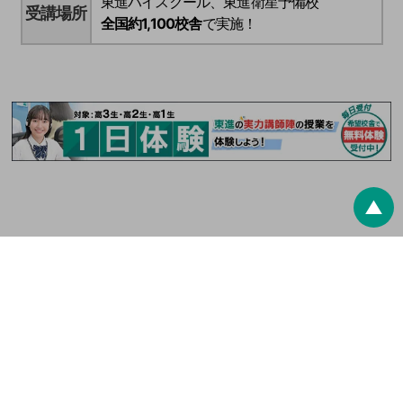
東進ハイスクール、東進衛星予備校
受講場所
全国約1,100校舎
で実施！
▲
最終更新日：
2026/8/6
東進ドットコム
夏期特別招待講習
※ 高0生とは高校生レベルの学力を持った中学生のことです。