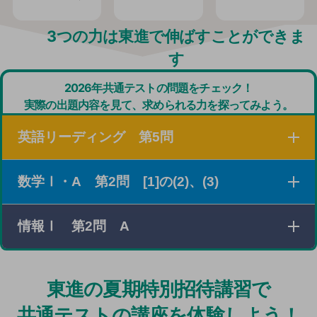
3つの力は東進で伸ばすことができま
す
2026年共通テストの問題をチェック！
実際の出題内容を見て、求められる力を探ってみよう。
英語リーディング 第5問
数学Ⅰ・A 第2問 [1]の(2)、(3)
３つの素材を読み、それぞれの概要を把握したり、設問
の条件に従って必要な情報を探し出したりする問題。
情報Ⅰ 第2問 A
xの値の範囲とそのときの最大値と最小値に関する条件
がさまざまな形で与えられている場合に、条件を満たす
2次関数について考える問題。
25年度のPOSデータの問題同様、「実社会の情報シス
東進の夏期特別招待講習で
テム」を題材にした問題。
共通テストの講座を体験しよう！