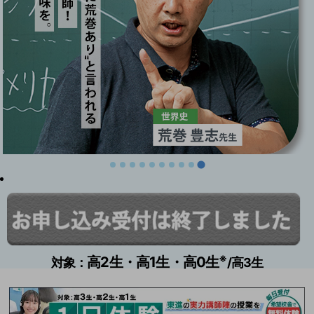
※
高2生・高1生・高0生
対象：
/高3生