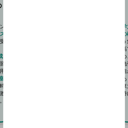
の
決めた戦略を貫き
東大合格へ
ン
受験勉強において大切なことは、決めた戦
学
ス
略を貫くことだと思います。
の
受
初めに東進の先生と決めた目標を、二次試
う
験までに達成しようと奮闘。
高
成
入学当初30点台だった共通テストの英語
め
習
でも90点台が安定して取れました。
勉
用
数学が伸び悩んだときは長岡先生の数学の
信
室
講座を繰り返し、本質的な公式の意味や解
あ
時
法の吟味の仕方を確認しました。
東
激
時
。