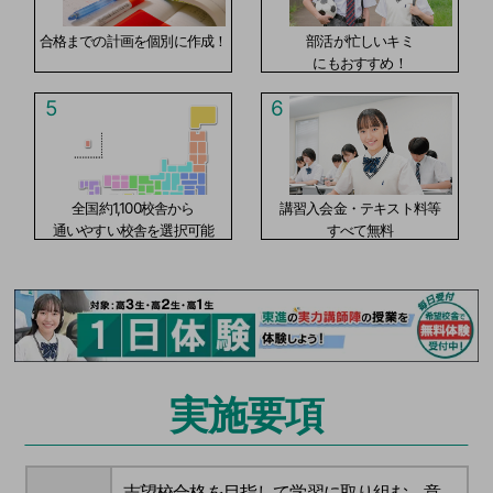
合格までの計画を個別に作成！
部活が忙しいキミ
にもおすすめ！
5
6
全国約1,100校舎から
講習入会金・テキスト料等
通いやすい校舎を選択可能
すべて無料
実施要項
志望校合格を目指して学習に取り組む、意