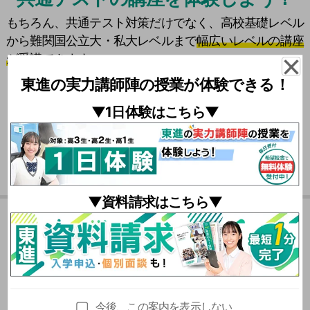
もちろん、共通テスト対策だけでなく、高校基礎レベル
から難関国公立大・私大レベルまで
幅広いレベルの講座
が受講できます。
東進の実力講師陣の授業が体験できる！
\
共通テスト対策
は
東進に
おまかせ！ /
▼1日体験はこちら▼
それぞれの設問文の内容から、どの英文に解答根拠があり
▼資料請求はこちら▼
そうかを判断する必要がありました。
役所の住民証明サービスを題材に４案を比較しました。利
夏期特別招待講習の
本問のように最大値と最小値に関する条件を満たす2次関数
便性と安全性のバランスを踏まえ、各案の特徴を整理する
を考える問題は目新しいです。このような問題では解法を
力が問われました。
おススメポイント
暗記して当てはめるだけの学習では対応できません。
今後、この案内を表示しない