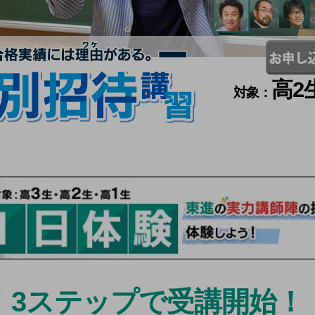
高2
対象：
3
ステップで受講開始！