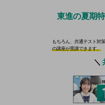
条件を満たす2次関数
25年度のPOSデー
東進の夏期
もちろん、共通テスト対
の講座が受講できます。
＼