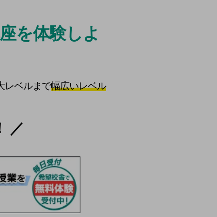
問題。
座を体験しよ
大レベルまで
幅広いレベル
 ／