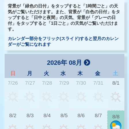
背景が「緑色の日付」をタップすると「1時間ごと」の天
気がご覧いただけます。また、背景が「白色の日付」をタ
ップすると「日中と夜間」の天気、背景が「グレーの日
付」をタップすると「1日ごと」の天気がご覧いただけま
す。
カレンダー部分をフリック(スライド)すると翌月のカレン
ダーがご覧になれます
2026年 08月
日
月
火
水
木
金
土
7/26
7/27
7/28
7/29
7/30
7/31
8/1
3
8/2
8/3
8/4
8/5
8/6
8/7
8/8