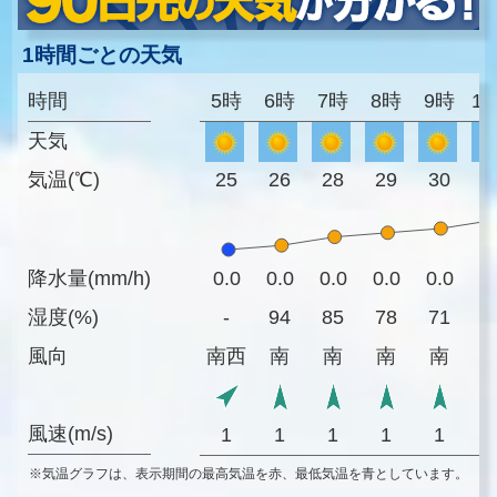
1時間ごとの天気
時間
5時
6時
7時
8時
9時
1
天気
気温(℃)
25
26
28
29
30
3
降水量(mm/h)
0.0
0.0
0.0
0.0
0.0
0
湿度(%)
-
94
85
78
71
6
風向
南西
南
南
南
南
風速(m/s)
1
1
1
1
1
※気温グラフは、表示期間の最高気温を赤、最低気温を青としています。