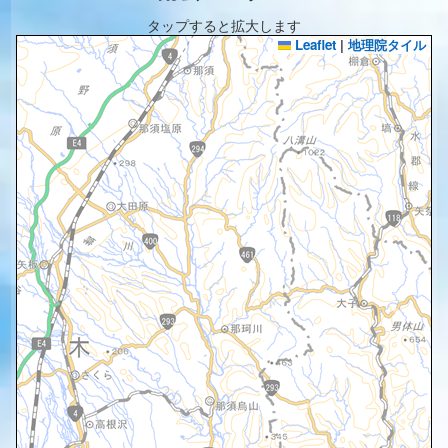
タップすると拡大します
Leaflet
|
地理院タイル