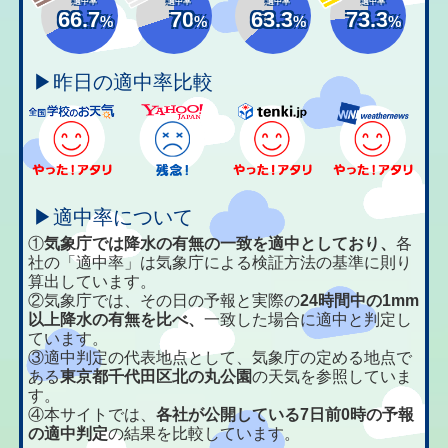
適中率
適中率
適中率
適中率
66.7
70
63.3
73.3
%
%
%
%
▶昨日の適中率比較
▶適中率について
①
気象庁では降水の有無の一致を適中としており、
各
社の「適中率」は気象庁による検証方法の基準に則り
算出しています。
②気象庁では、その日の予報と実際の
24時間中の1mm
以上降水の有無を比べ、
一致した場合に適中と判定し
ています。
③適中判定の代表地点として、気象庁の定める地点で
ある
東京都千代田区北の丸公園
の天気を参照していま
す。
④本サイトでは、
各社が公開している7日前0時の予報
の適中判定
の結果を比較しています。