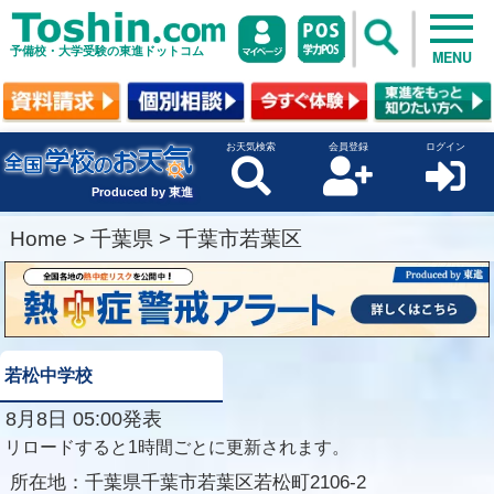
予備校・大学受験の東進ドットコム
MENU
お天気検索
会員登録
ログイン
Produced by 東進
Home
>
千葉県
>
千葉市若葉区
若松中学校
8月8日 05:00発表
リロードすると1時間ごとに更新されます。
所在地：
千葉県千葉市若葉区若松町2106-2