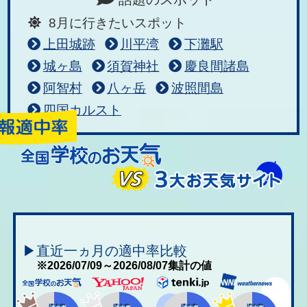
8月に行きたいスポット
上田城跡
川平湾
下灘駅
城ヶ島
須賀神社
慶良間諸島
阿智村
八ヶ岳
波照間島
四国カルスト
▶直近一ヵ月の適中率比較
※2026/07/09～2026/08/07集計の値