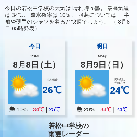
今日の若松中学校の天気は
晴れ時々曇。
最高気温
は
34℃。
降水確率は
10％。
服装については、
半
袖や薄手のシャツを着ると快適でしょう。
（
8月8
日 05時発表）
今日
明日
2026年
2026年
8
月
8
日
（土）
8
月
9
日
（日）
同時刻の
現在温度
予想温度
26℃
24℃
10%
34℃
|
25℃
20%
34℃
|
24℃
若松中学校の
雨雲レーダー