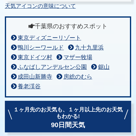
天気アイコンの意味について
千葉県のおすすめスポット
東京ディズニーリゾート
鴨川シーワールド
九十九里浜
東京ドイツ村
マザー牧場
ふなばしアンデルセン公園
鋸山
成田山新勝寺
房総のむら
養老渓谷
１ヶ月先のお天気も、
１ヶ月以上先のお天気
もわかる!
90日間天気