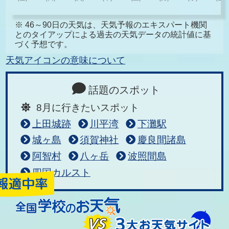
※ 46～90日の天気は、天気予報のエキスパート機関
とのタイアップによる過去の天気データの統計値に基
づく予想です。
天気アイコンの意味について
話題のスポット
8月に行きたいスポット
上田城跡
川平湾
下灘駅
城ヶ島
須賀神社
慶良間諸島
阿智村
八ヶ岳
波照間島
四国カルスト