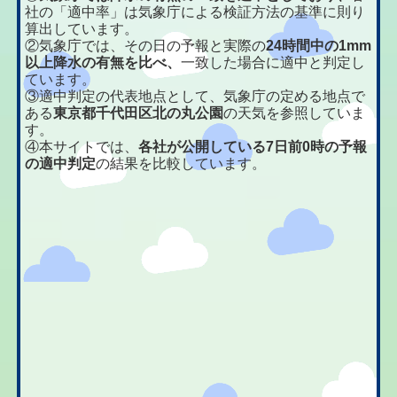
社の「適中率」は気象庁による検証方法の基準に則り
算出しています。
②気象庁では、その日の予報と実際の
24時間中の1mm
以上降水の有無を比べ、
一致した場合に適中と判定し
ています。
③適中判定の代表地点として、気象庁の定める地点で
ある
東京都千代田区北の丸公園
の天気を参照していま
す。
④本サイトでは、
各社が公開している7日前0時の予報
の適中判定
の結果を比較しています。