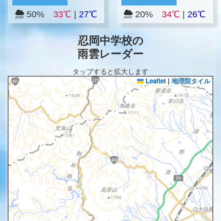
50%
33℃
|
27℃
20%
34℃
|
26℃
忍岡中学校の
雨雲レーダー
タップすると拡大します
Leaflet
|
地理院タイル