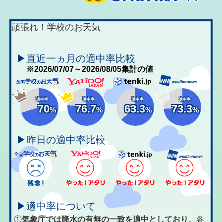
頑張れ！学校のお天気
▶直近一ヵ月の適中率比較
※2026/07/07～2026/08/05集計の値
適中率
適中率
適中率
適中率
70
76.7
63.3
73.3
%
%
%
%
▶昨日の適中率比較
▶適中率について
①
気象庁では降水の有無の一致を適中としており、
各