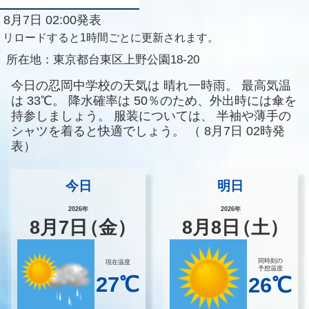
8月7日 02:00発表
リロードすると1時間ごとに更新されます。
所在地：
東京都台東区上野公園18-20
今日の忍岡中学校の天気は
晴れ一時雨。
最高気温
は
33℃。
降水確率は
50％のため、外出時には傘を
持参しましょう。
服装については、
半袖や薄手の
シャツを着ると快適でしょう。
（
8月7日 02時発
表）
今日
明日
2026年
2026年
8
月
7
日
（金）
8
月
8
日
（土）
同時刻の
現在温度
予想温度
27℃
26℃