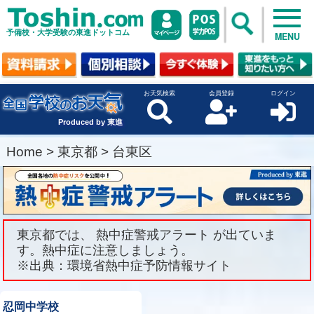
予備校・大学受験の東進ドットコム
MENU
お天気検索
会員登録
ログイン
Produced by 東進
Home
>
東京都
>
台東区
東京都では、 熱中症警戒アラート が出ていま
す。熱中症に注意しましょう。
※出典：環境省熱中症予防情報サイト
忍岡中学校