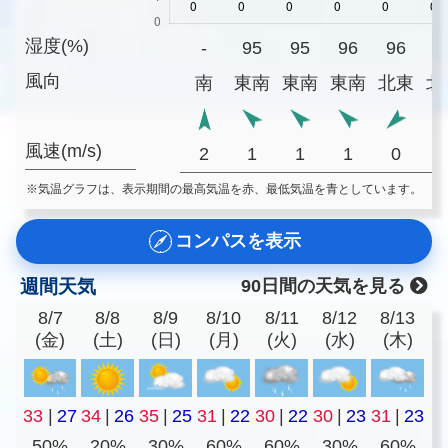
湿度(%)
-
95
95
96
96
9
風向
南
東南
東南
東南
北東
北
風速(m/s)
2
1
1
1
0
※気温グラフは、表示期間の最高気温を赤、最低気温を青としています。
コンパスを表示
週間天気
90日間の天気を見る
8/7
8/8
8/9
8/10
8/11
8/12
8/13
(金)
(土)
(日)
(月)
(火)
(水)
(木)
33
|
27
34
|
26
35
|
25
31
|
22
30
|
22
30
|
23
31
|
23
50%
20%
30%
60%
60%
30%
60%