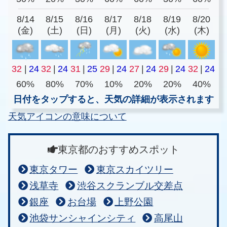
8/14
8/15
8/16
8/17
8/18
8/19
8/20
(金)
(土)
(日)
(月)
(火)
(水)
(木)
32
|
24
32
|
24
31
|
25
29
|
24
27
|
24
29
|
24
32
|
24
60%
80%
70%
10%
20%
20%
40%
日付をタップすると、天気の詳細が表示されます
天気アイコンの意味について
東京都のおすすめスポット
東京タワー
東京スカイツリー
浅草寺
渋谷スクランブル交差点
銀座
お台場
上野公園
池袋サンシャインシティ
高尾山