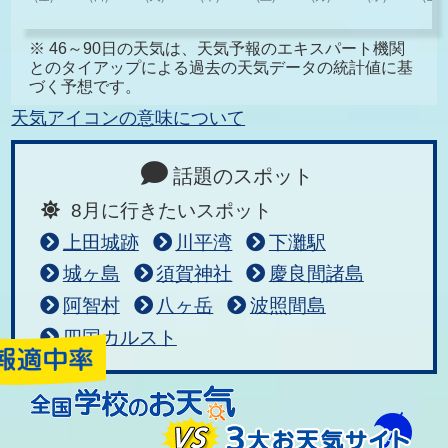
※ 46～90日の天気は、天気予報のエキスパート機関
とのタイアップによる過去の天気データの統計値に基
づく予想です。
天気アイコンの意味について
話題のスポット
8月に行きたいスポット
上田城跡
川平湾
下灘駅
城ヶ島
須賀神社
慶良間諸島
阿智村
八ヶ岳
波照間島
四国カルスト