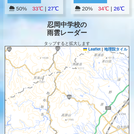
50%
33℃
|
27℃
20%
34℃
|
26℃
忍岡中学校の
雨雲レーダー
タップすると拡大します
Leaflet
|
地理院タイル