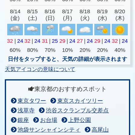
8/14
8/15
8/16
8/17
8/18
8/19
8/20
(金)
(土)
(日)
(月)
(火)
(水)
(木)
32
|
24
32
|
24
31
|
25
29
|
24
27
|
24
29
|
24
32
|
24
60%
80%
70%
10%
20%
20%
40%
日付をタップすると、天気の詳細が表示されます
天気アイコンの意味について
東京都のおすすめスポット
東京タワー
東京スカイツリー
浅草寺
渋谷スクランブル交差点
銀座
お台場
上野公園
池袋サンシャインシティ
高尾山