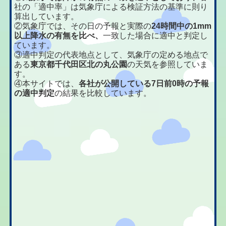
社の「適中率」は気象庁による検証方法の基準に則り
算出しています。
②気象庁では、その日の予報と実際の
24時間中の1mm
以上降水の有無を比べ、
一致した場合に適中と判定し
ています。
③適中判定の代表地点として、気象庁の定める地点で
ある
東京都千代田区北の丸公園
の天気を参照していま
す。
④本サイトでは、
各社が公開している7日前0時の予報
の適中判定
の結果を比較しています。