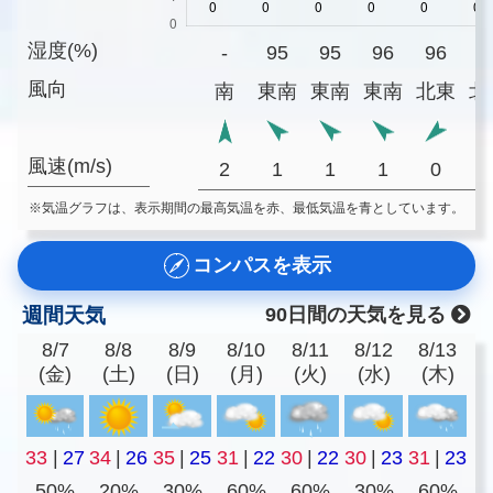
湿度(%)
-
95
95
96
96
9
風向
南
東南
東南
東南
北東
北
風速(m/s)
2
1
1
1
0
※気温グラフは、表示期間の最高気温を赤、最低気温を青としています。
コンパスを表示
週間天気
90日間の天気を見る
8/7
8/8
8/9
8/10
8/11
8/12
8/13
(金)
(土)
(日)
(月)
(火)
(水)
(木)
33
|
27
34
|
26
35
|
25
31
|
22
30
|
22
30
|
23
31
|
23
50%
20%
30%
60%
60%
30%
60%