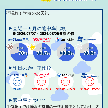
頑張れ！学校のお天気
▶直近一ヵ月の適中率比較
※2026/07/07～2026/08/05集計の値
適中率
適中率
適中率
適中率
70
76.7
63.3
73.3
%
%
%
%
▶昨日の適中率比較
▶適中率について
①
気象庁では降水の有無の一致を適中としており、
各