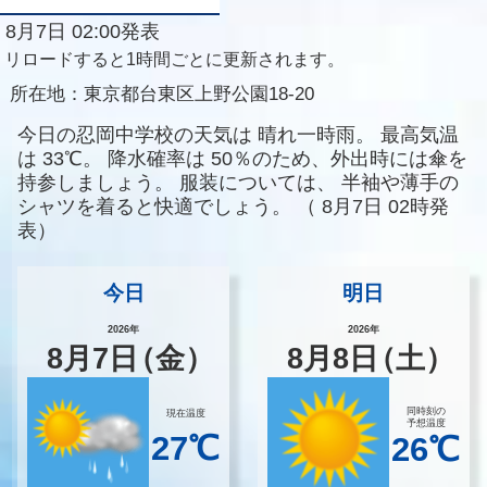
8月7日 02:00発表
リロードすると1時間ごとに更新されます。
所在地：
東京都台東区上野公園18-20
今日の忍岡中学校の天気は
晴れ一時雨。
最高気温
は
33℃。
降水確率は
50％のため、外出時には傘を
持参しましょう。
服装については、
半袖や薄手の
シャツを着ると快適でしょう。
（
8月7日 02時発
表）
今日
明日
2026年
2026年
8
月
7
日
（金）
8
月
8
日
（土）
同時刻の
現在温度
予想温度
27℃
26℃