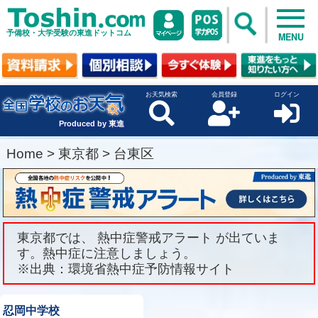
予備校・大学受験の東進ドットコム
MENU
お天気検索
会員登録
ログイン
Produced by 東進
Home
>
東京都
>
台東区
東京都では、 熱中症警戒アラート が出ていま
す。熱中症に注意しましょう。
※出典：環境省熱中症予防情報サイト
忍岡中学校