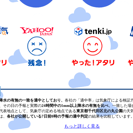
降水の有無の一致を適中としており、
各社の「適中率」は気象庁による検証
、その日の予報と実際の
24時間中の1mm以上降水の有無を比べ、
一致した場
代表地点として、気象庁の定める地点である
東京都千代田区北の丸公園
の天
は、
各社が公開している7日前0時の予報の適中判定
の結果を比較しています
もっと詳しく見る