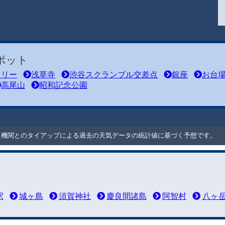
ポット
ツリー
浅草寺
渋谷スクランブル交差点
銀座
お台
高尾山
昭和記念公園
ート機関とのタイアップによる過去の天気データの統計値に基づく予想です。
駅
城ヶ島
須賀神社
慶良間諸島
阿智村
八ヶ