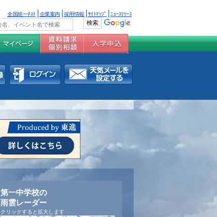
全国統一ﾃｽﾄ
企業案内
採用情報
ｻｲﾄﾏｯﾌﾟ
ﾆｭｰｽﾘﾘｰｽ
第一中学校の
雨雲レーダー
クリックすると拡大します