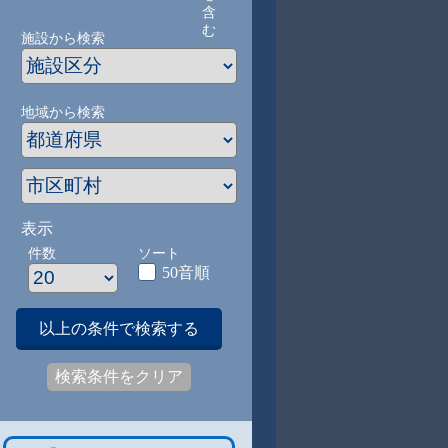
含
む
施設から検索
地域から検索
表示
件数
ソート
50音順
以上の条件で検索する
検索条件をクリア