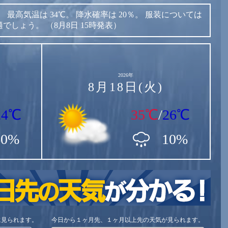
。
最高気温は
34℃。
降水確率は
20％。
服装については
適でしょう。
（8月8日 15時発表）
2026年
8月18日(火)
24℃
35℃
/
26℃
60%
10%
に見られます。
今日から１ヶ月先、１ヶ月以上先の天気が見られます。