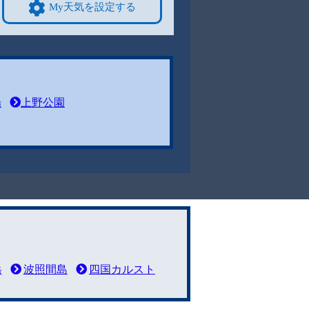
My天気を設定する
場
上野公園
岳
波照間島
四国カルスト