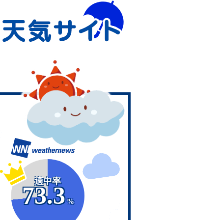
適中率
73.3
%