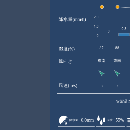
降水量(mm/h)
87
88
湿度(%)
東南
東南
風向き
風速(m/s)
3
3
※気温
0.0mm
55%
降水量
湿度