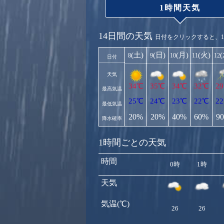
1時間天気
14日間の天気
日付をクリックすると、
(土)
(日)
(月)
(火)
8
9
10
11
12
日付
天気
34℃
35℃
34℃
32℃
2
最高気温
25℃
24℃
23℃
22℃
2
最低気温
20%
20%
40%
60%
9
降水確率
1時間ごとの天気
時間
0時
1時
天気
気温(℃)
26
26