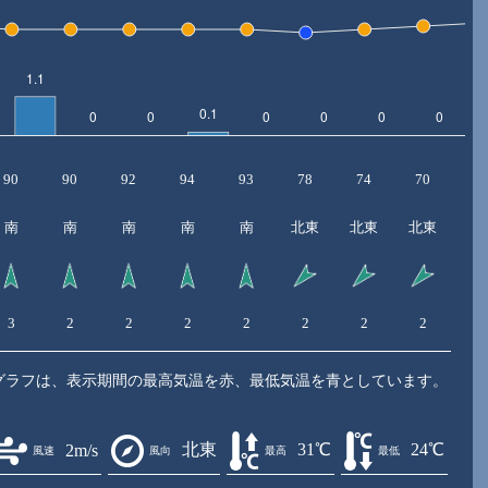
90
90
92
94
93
78
74
70
6
南
南
南
南
南
北東
北東
北東
北
3
2
2
2
2
2
2
2
2
グラフは、表示期間の最高気温を赤、最低気温を青としています。
北東
31℃
24℃
2m/s
風速
風向
最高
最低