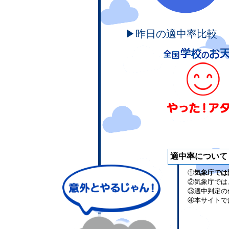
▶昨日の適中率比較
適中率について
①
気象庁では
②気象庁では
③適中判定の
④本サイトで