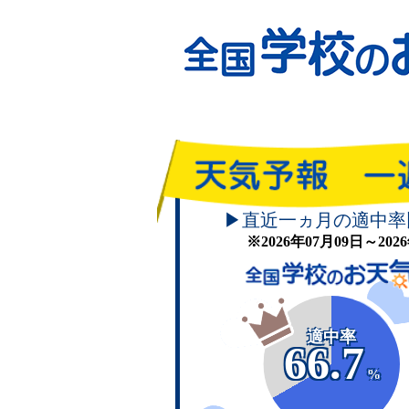
▶直近一ヵ月の適中率
※2026年07月09日～20
適中率
66.7
%