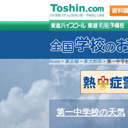
大学受験(大学入試)対策の塾・予備校なら東進
Home
>
東京都
>
東大和市
>
第一中学
第一中学校の天気