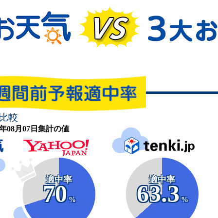
比較
26年08月07日集計の値
適中率
適中率
70
63.3
%
%