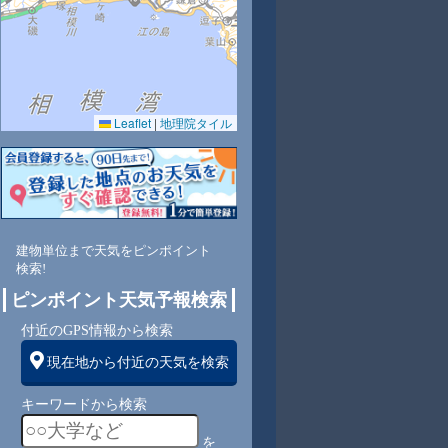
Leaflet
|
地理院タイル
5
60
56
54
57
55
55
57
59
東
北東
北東
東
東
東
東
東
東
建物単位まで天気をピンポイント
検索!
2
2
2
2
2
2
2
2
ピンポイント天気予報検索
付近のGPS情報から検索
現在地から付近の天気を検索
キーワードから検索
を