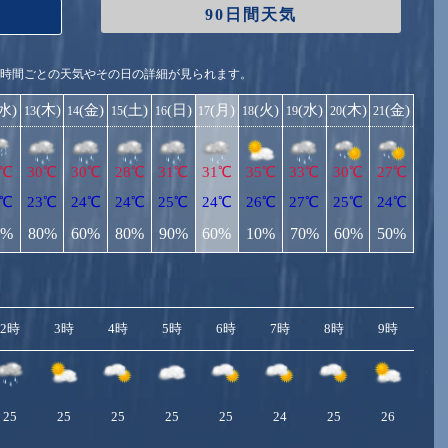
90日間天気
1時間ごとの天気やその日の詳細が見られます。
(水)
(木)
(金)
(土)
(日)
(月)
(火)
(水)
(木)
(金)
13
14
15
16
17
18
19
20
21
9℃
30℃
30℃
28℃
31℃
31℃
35℃
33℃
30℃
27℃
2℃
23℃
24℃
24℃
25℃
24℃
26℃
27℃
25℃
24℃
0%
80%
60%
80%
90%
60%
10%
70%
60%
50%
2時
3時
4時
5時
6時
7時
8時
9時
10
25
25
25
25
25
24
25
26
2