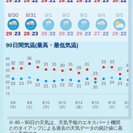
29
|
23
28
|
22
29
|
21
28
|
22
28
|
23
29
|
23
30
|
22
2
8/30
8/31
9/1
9/2
9/3
9/4
9/5
29
|
23
28
|
23
28
|
22
29
|
23
29
|
23
27
|
22
28
|
22
90日間気温(最高・最低気温)
※ 46～90日の天気は、天気予報のエキスパート機関
とのタイアップによる過去の天気データの統計値に基