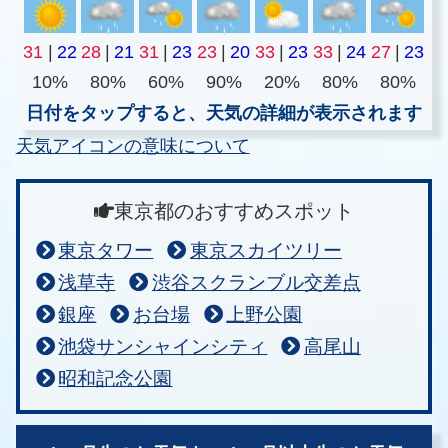
31
|
22
28
|
21
31
|
23
23
|
20
33
|
23
33
|
24
27
|
23
10%
80%
60%
90%
20%
80%
80%
日付をタップすると、天気の詳細が表示されます
天気アイコンの意味について
東京都のおすすめスポット
東京タワー
東京スカイツリー
浅草寺
渋谷スクランブル交差点
銀座
お台場
上野公園
池袋サンシャインシティ
高尾山
昭和記念公園