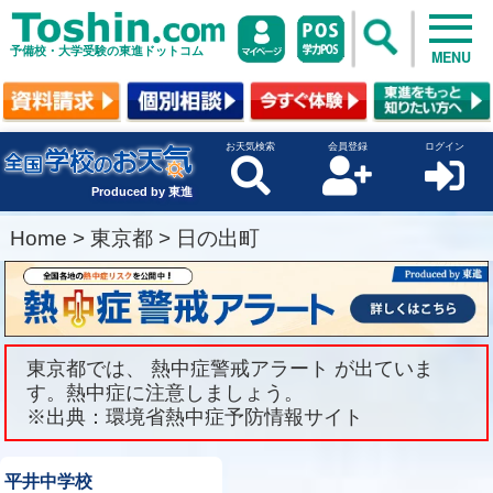
予備校・大学受験の東進ドットコム
MENU
お天気検索
会員登録
ログイン
Produced by 東進
Home
>
東京都
>
日の出町
東京都では、 熱中症警戒アラート が出ていま
す。熱中症に注意しましょう。
※出典：環境省熱中症予防情報サイト
平井中学校