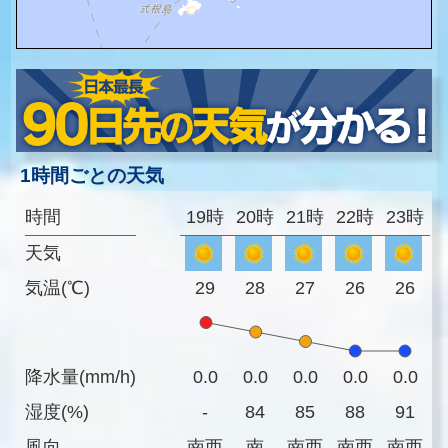
1時間ごとの天気
時間
19時
20時
21時
22時
23時
天気
気温(℃)
29
28
27
26
26
降水量(mm/h)
0.0
0.0
0.0
0.0
0.0
湿度(%)
-
84
85
88
91
風向
南西
南
南西
南西
南西