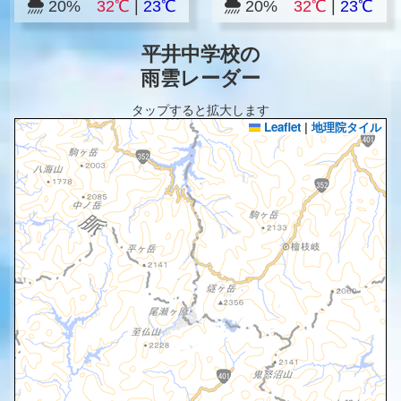
20%
32℃
|
23℃
20%
32℃
|
23℃
平井中学校の
雨雲レーダー
タップすると拡大します
Leaflet
|
地理院タイル