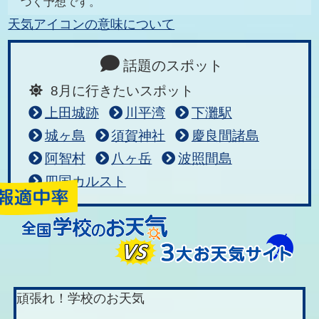
づく予想です。
天気アイコンの意味について
話題のスポット
8月に行きたいスポット
上田城跡
川平湾
下灘駅
城ヶ島
須賀神社
慶良間諸島
阿智村
八ヶ岳
波照間島
四国カルスト
頑張れ！学校のお天気