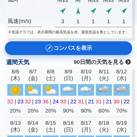
風速(m/s)
3
1
1
1
1
※気温グラフは、表示期間の最高気温を赤、最低気温を青としています。
コンパスを表示
週間天気
90日間の天気を見る
8/6
8/7
8/8
8/9
8/10
8/11
8/12
(木)
(金)
(土)
(日)
(月)
(火)
(水)
32
|
23
32
|
23
36
|
24
33
|
22
31
|
21
31
|
21
30
|
22
20%
20%
20%
90%
90%
60%
70%
8/13
8/14
8/15
8/16
8/17
8/18
8/19
(木)
(金)
(土)
(日)
(月)
(火)
(水)