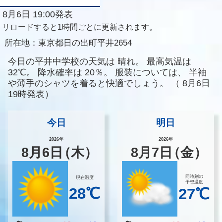
8月6日 19:00発表
リロードすると1時間ごとに更新されます。
所在地：
東京都日の出町平井2654
今日の平井中学校の天気は
晴れ。
最高気温は
32℃。
降水確率は
20％。
服装については、
半袖
や薄手のシャツを着ると快適でしょう。
（
8月6日
19時発表）
今日
明日
2026年
2026年
8
月
6
日
（木）
8
月
7
日
（金）
同時刻の
現在温度
予想温度
28℃
27℃