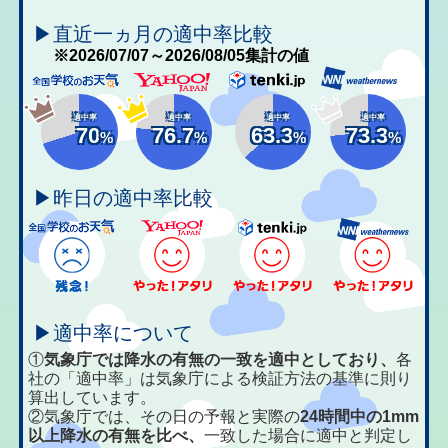
▶直近一ヵ月の適中率比較
※2026/07/07～2026/08/05集計の値
適中率
適中率
適中率
適中率
70
76.7
63.3
73.3
%
%
%
%
▶昨日の適中率比較
▶適中率について
①
気象庁では降水の有無の一致を適中としており、
各
社の「適中率」は気象庁による検証方法の基準に則り
算出しています。
②気象庁では、その日の予報と実際の
24時間中の1mm
以上降水の有無を比べ、
一致した場合に適中と判定し