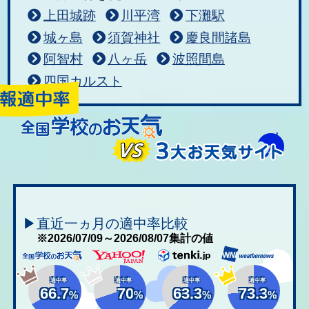
上田城跡
川平湾
下灘駅
城ヶ島
須賀神社
慶良間諸島
阿智村
八ヶ岳
波照間島
四国カルスト
▶直近一ヵ月の適中率比較
※2026/07/09～2026/08/07集計の値
適中率
適中率
適中率
適中率
66.7
70
63.3
73.3
%
%
%
%