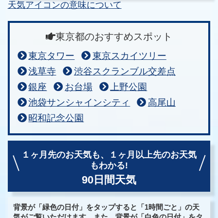
天気アイコンの意味について
東京都のおすすめスポット
東京タワー
東京スカイツリー
浅草寺
渋谷スクランブル交差点
銀座
お台場
上野公園
池袋サンシャインシティ
高尾山
昭和記念公園
１ヶ月先のお天気も、
１ヶ月以上先のお天気
もわかる!
90日間天気
背景が「緑色の日付」をタップすると「1時間ごと」の天
気がご覧いただけます。また、背景が「白色の日付」をタ