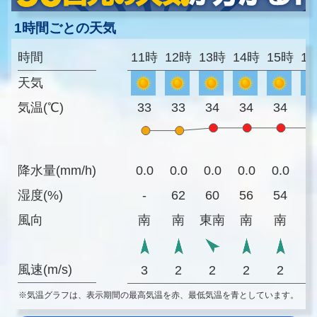
1時間ごとの天気
時間
11時
12時
13時
14時
15時
1
天気
気温(℃)
33
33
34
34
34
3
降水量(mm/h)
0.0
0.0
0.0
0.0
0.0
0
湿度(%)
-
62
60
56
54
6
風向
南
南
東南
南
南
風速(m/s)
3
2
2
2
2
※気温グラフは、表示期間の最高気温を赤、最低気温を青としています。