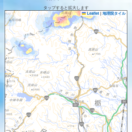
タップすると拡大します
Leaflet
|
地理院タイル