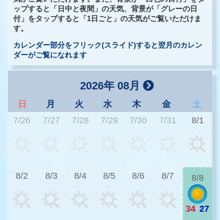
ップすると「日中と夜間」の天気、背景が「グレーの日
付」をタップすると「1日ごと」の天気がご覧いただけま
す。
カレンダー部分をフリック(スライド)すると翌月のカレン
ダーがご覧になれます
2026年 08月
日
月
火
水
木
金
土
7/26
7/27
7/28
7/29
7/30
7/31
8/1
3
8/2
8/3
8/4
8/5
8/6
8/7
8/8
34
|
27
2