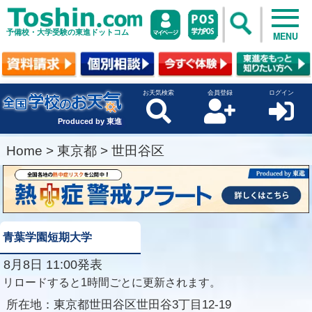
予備校・大学受験の東進ドットコム
MENU
お天気検索
会員登録
ログイン
Produced by 東進
Home
>
東京都
>
世田谷区
青葉学園短期大学
8月8日 11:00発表
リロードすると1時間ごとに更新されます。
所在地：
東京都世田谷区世田谷3丁目12-19