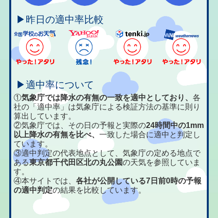
▶昨日の適中率比較
▶適中率について
①
気象庁では降水の有無の一致を適中としており、
各
社の「適中率」は気象庁による検証方法の基準に則り
算出しています。
②気象庁では、その日の予報と実際の
24時間中の1mm
以上降水の有無を比べ、
一致した場合に適中と判定し
ています。
③適中判定の代表地点として、気象庁の定める地点で
ある
東京都千代田区北の丸公園
の天気を参照していま
す。
④本サイトでは、
各社が公開している7日前0時の予報
の適中判定
の結果を比較しています。