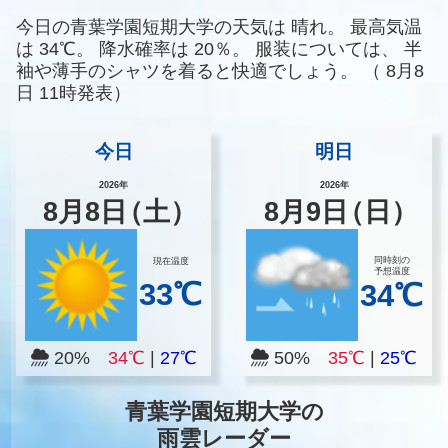
今日の青葉学園短期大学の天気は
晴れ。
最高気温
は
34℃。
降水確率は
20％。
服装については、
半
袖や薄手のシャツを着ると快適でしょう。
（
8月8
日 11時発表）
今日
明日
2026年
2026年
8
月
8
日
（土）
8
月
9
日
（日）
同時刻の
現在温度
予想温度
33℃
34℃
20%
34℃
|
27℃
50%
35℃
|
25℃
青葉学園短期大学の
雨雲レーダー