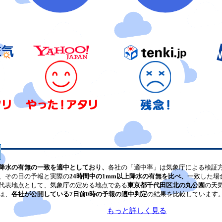
降水の有無の一致を適中としており、
各社の「適中率」は気象庁による検証
、その日の予報と実際の
24時間中の1mm以上降水の有無を比べ、
一致した場
代表地点として、気象庁の定める地点である
東京都千代田区北の丸公園
の天
は、
各社が公開している7日前0時の予報の適中判定
の結果を比較しています
もっと詳しく見る