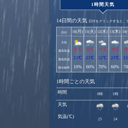
1時間天気
14日間の天気
日付をクリックすると、
(月)
(火)
(水)
(木)
10
11
12
13
14
日付
天気
31℃
30℃
31℃
30℃
2
最高気温
23℃
23℃
22℃
23℃
2
最低気温
10%
60%
70%
60%
7
降水確率
1時間ごとの天気
時間
0時
1時
天気
気温(℃)
25
24