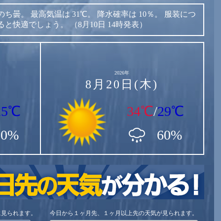
のち曇。
最高気温は
31℃。
降水確率は
10％。
服装につ
ると快適でしょう。
（8月10日 14時発表）
2026年
8月20日(木)
25℃
34℃
/
29℃
80%
60%
に見られます。
今日から１ヶ月先、１ヶ月以上先の天気が見られます。