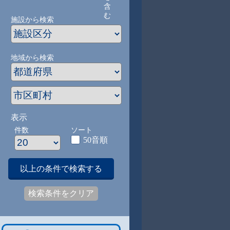
含
む
施設から検索
地域から検索
表示
件数
ソート
50音順
以上の条件で検索する
検索条件をクリア