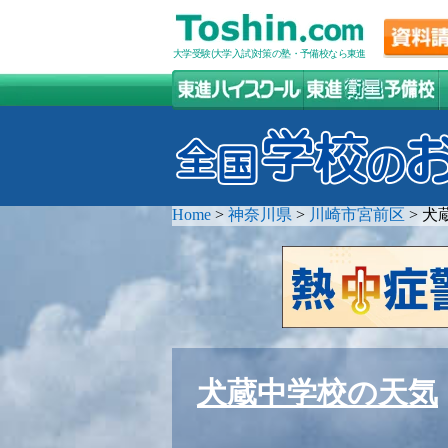
大学受験(大学入試)対策の塾・予備校なら東進
Home
>
神奈川県
>
川崎市宮前区
>
犬
犬蔵中学校の天気