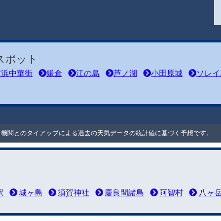
スポット
横浜中華街
鎌倉
江の島
芦ノ湖
小田原城
ソレイ
ート機関とのタイアップによる過去の天気データの統計値に基づく予想です。
駅
城ヶ島
須賀神社
慶良間諸島
阿智村
八ヶ