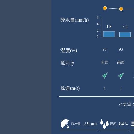
降水量(mm/h)
93
93
湿度(%)
南西
南西
風向き
風速(m/s)
1
1
※気温
2.9mm
84%
降水量
湿度