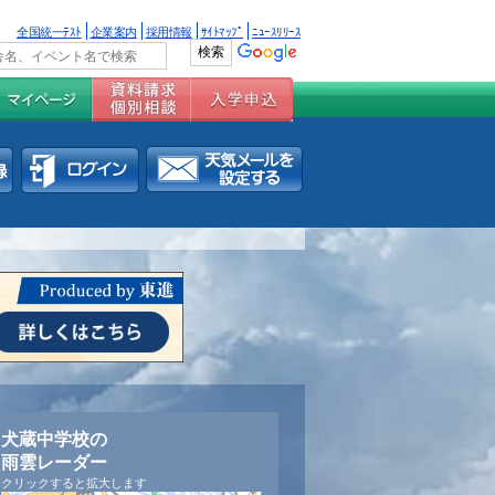
全国統一ﾃｽﾄ
企業案内
採用情報
ｻｲﾄﾏｯﾌﾟ
ﾆｭｰｽﾘﾘｰｽ
犬蔵中学校の
雨雲レーダー
クリックすると拡大します