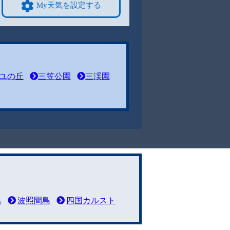
My天気を設定する
ユの丘
三笠公園
三渓園
岳
波照間島
四国カルスト