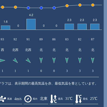
93
92
91
89
86
83
82
87
8
西
北西
北西
北
北
北
北
北
北
1
1
1
0
0
3
3
3
3
グラフは、表示期間の最高気温を赤、最低気温を青としています。
北東
31℃
25℃
4m/s
風速
風向
最高
最低