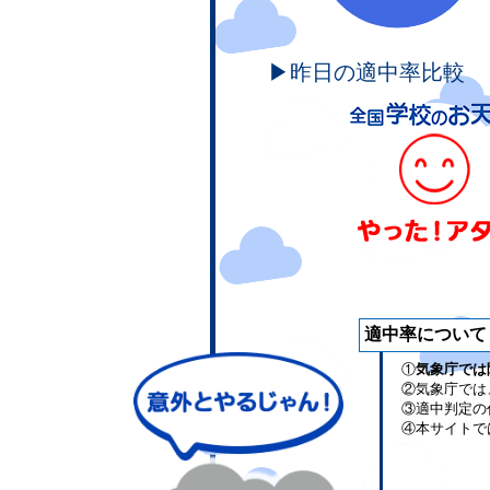
▶昨日の適中率比較
適中率について
①
気象庁では
②気象庁では
③適中判定の
④本サイトで