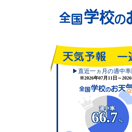
▶直近一ヵ月の適中率
※2026年07月11日～20
適中率
66.7
%