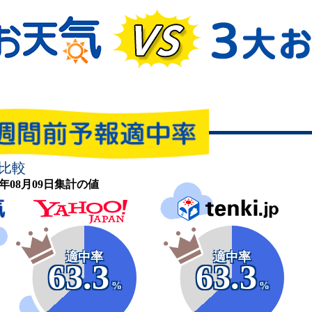
比較
26年08月09日集計の値
適中率
適中率
63.3
63.3
%
%