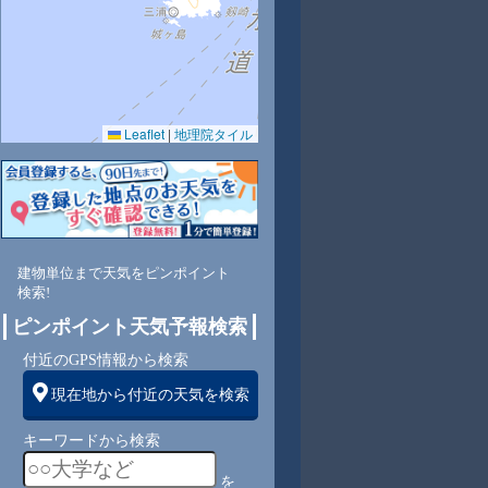
Leaflet
|
地理院タイル
6
84
86
84
82
84
75
80
86
東
北東
北東
北東
北東
北東
北東
北東
北東
建物単位まで天気をピンポイント
検索!
4
4
4
4
4
4
4
4
ピンポイント天気予報検索
付近のGPS情報から検索
現在地から付近の天気を検索
キーワードから検索
を