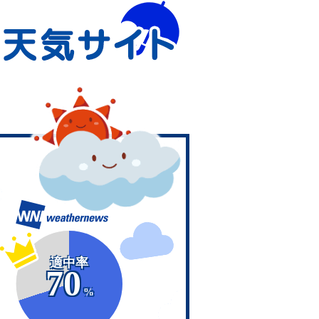
適中率
70
%